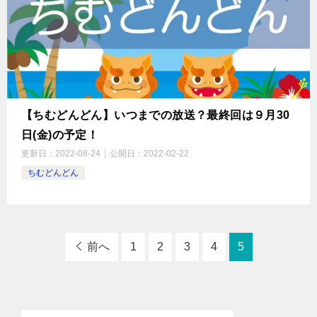
【ちむどんどん】いつまでの放送？最終回は９月30
日(金)の予定！
更新日：
2022-08-24
公開日：
2022-02-22
ちむどんどん
前へ
1
2
3
4
5