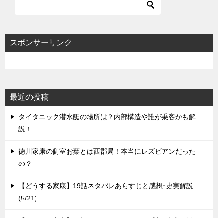
スポンサーリンク
最近の投稿
タイタニック潜水艇の場所は？内部構造や誰が乗客かも解
説！
徳川家康の側室お葉とは西郡局！本当にレズビアンだった
の？
【どうする家康】19話ネタバレあらすじと感想･史実解説
(5/21)