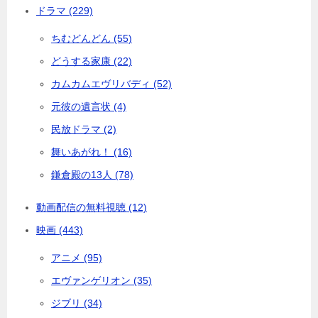
ドラマ (229)
ちむどんどん (55)
どうする家康 (22)
カムカムエヴリバディ (52)
元彼の遺言状 (4)
民放ドラマ (2)
舞いあがれ！ (16)
鎌倉殿の13人 (78)
動画配信の無料視聴 (12)
映画 (443)
アニメ (95)
エヴァンゲリオン (35)
ジブリ (34)