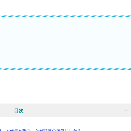
目次
気」と作者が告白！なぜ膵臓の病気にした？