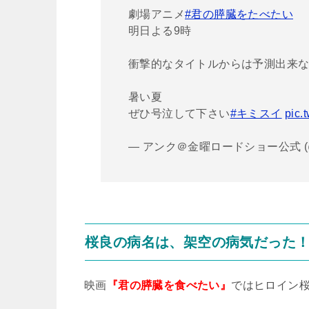
劇場アニメ
#君の膵臓をたべたい
明日よる9時
衝撃的なタイトルからは予測出来
暑い夏
ぜひ号泣して下さい
#キミスイ
pic.
— アンク＠金曜ロードショー公式 (@ki
桜良の病名は、架空の病気だった
映画
『君の膵臓を食べたい』
ではヒロイン