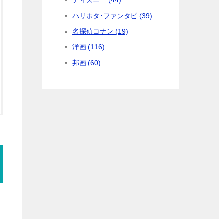
ディズニー (44)
ハリポタ･ファンタビ (39)
名探偵コナン (19)
洋画 (116)
邦画 (60)