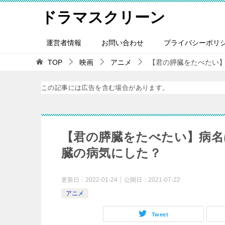
ドラマスクリーン
運営者情報
お問い合わせ
プライバシーポリ
TOP
映画
アニメ
【君の膵臓をたべたい
この記事には広告を含む場合があります。
【君の膵臓をたべたい】病名
臓の病気にした？
更新日：
2022-01-24
公開日：
2021-07-22
アニメ
Tweet