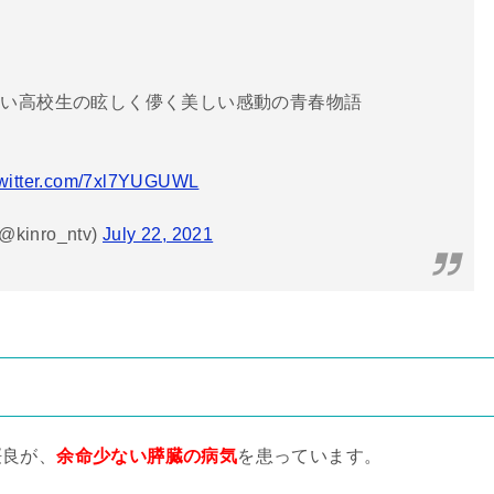
ない高校生の眩しく儚く美しい感動の青春物語
twitter.com/7xl7YUGUWL
nro_ntv)
July 22, 2021
！
桜良が、
余命少ない膵臓の病気
を患っています。