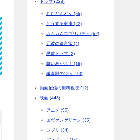
ドラマ (229)
ちむどんどん (55)
どうする家康 (22)
カムカムエヴリバディ (52)
元彼の遺言状 (4)
民放ドラマ (2)
舞いあがれ！ (16)
鎌倉殿の13人 (78)
動画配信の無料視聴 (12)
映画 (443)
アニメ (95)
エヴァンゲリオン (35)
ジブリ (34)