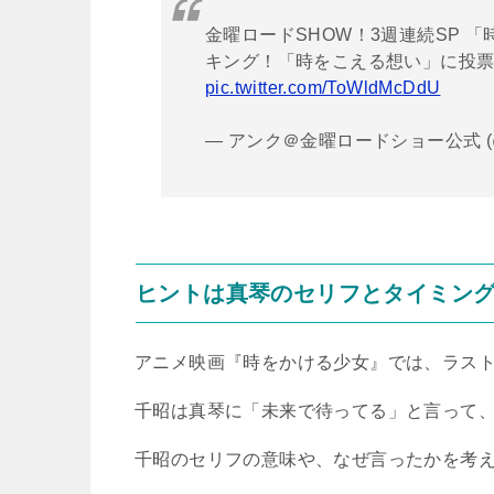
金曜ロードSHOW！3週連続SP 
キング！「時をこえる想い」に投
pic.twitter.com/ToWldMcDdU
— アンク＠金曜ロードショー公式 (@ki
ヒントは真琴のセリフとタイミン
アニメ映画『時をかける少女』では、ラス
千昭は真琴に「未来で待ってる」と言って
千昭のセリフの意味や、なぜ言ったかを考