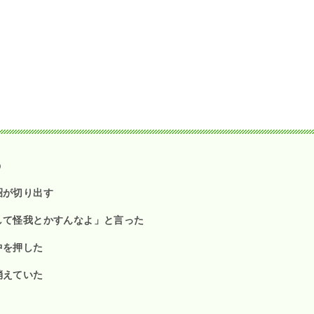
う
昭が切り出す
して怪我とかすんなよ」と言った
中を押した
消えていた