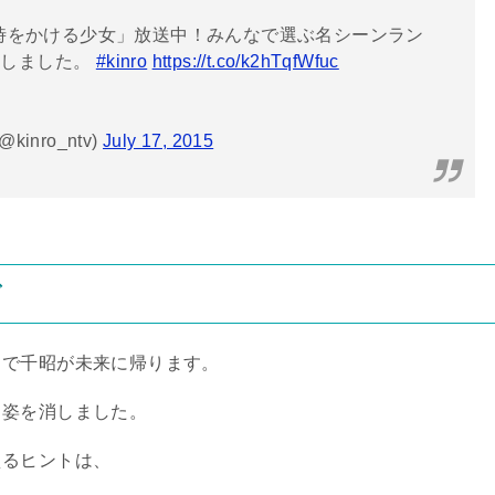
「時をかける少女」放送中！みんなで選ぶ名シーンラン
票しました。
#kinro
https://t.co/k2hTqfWfuc
nro_ntv)
July 17, 2015
グ
トで千昭が未来に帰ります。
、姿を消しました。
えるヒントは、