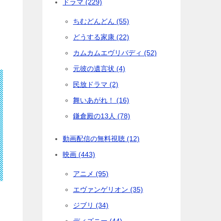
ドラマ (229)
ちむどんどん (55)
どうする家康 (22)
カムカムエヴリバディ (52)
元彼の遺言状 (4)
民放ドラマ (2)
舞いあがれ！ (16)
鎌倉殿の13人 (78)
動画配信の無料視聴 (12)
映画 (443)
アニメ (95)
エヴァンゲリオン (35)
ジブリ (34)