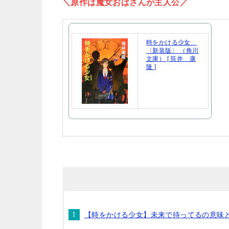
＼原作は魔女おばさんが主人公／
時をかける少女
〈新装版〉 （角川
文庫） [ 筒井 康
隆 ]
【時をかける少女】未来で待ってるの意味