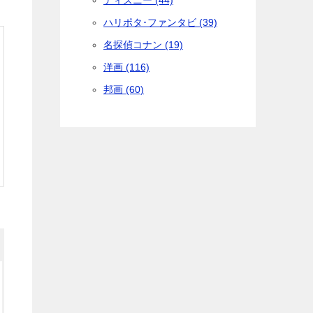
ディズニー (44)
ハリポタ･ファンタビ (39)
名探偵コナン (19)
洋画 (116)
邦画 (60)