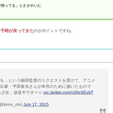
で待ってる」とささやいた
、千昭
が
戻ってきた
のがポイントですね。
絵を…という細田監督のリクエストを受けて、アニメ
演出家・平田俊夫さんが本作のために描いたもので
る少女」放送中ですー☆
pic.twitter.com/cj0IoSEvbT
nro_ntv)
July 17, 2015