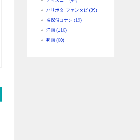
ディズニー (44)
ハリポタ･ファンタビ (39)
名探偵コナン (19)
洋画 (116)
邦画 (60)