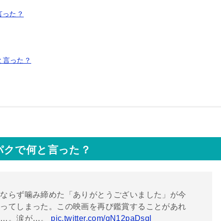
言った？
と言った？
パクで何と言った？
にならず噛み締めた「ありがとうございました」が今
なってしまった。この映画を再び鑑賞することがあれ
い…。涙が…。
pic.twitter.com/qN12paDsgl