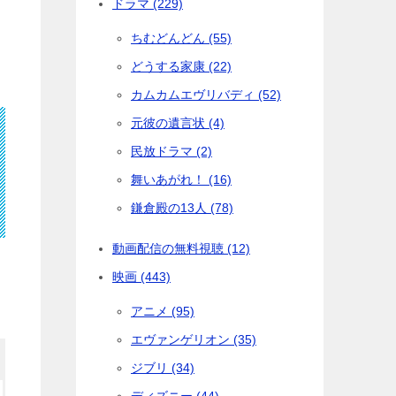
ドラマ (229)
ちむどんどん (55)
どうする家康 (22)
カムカムエヴリバディ (52)
元彼の遺言状 (4)
民放ドラマ (2)
舞いあがれ！ (16)
鎌倉殿の13人 (78)
動画配信の無料視聴 (12)
映画 (443)
アニメ (95)
エヴァンゲリオン (35)
ジブリ (34)