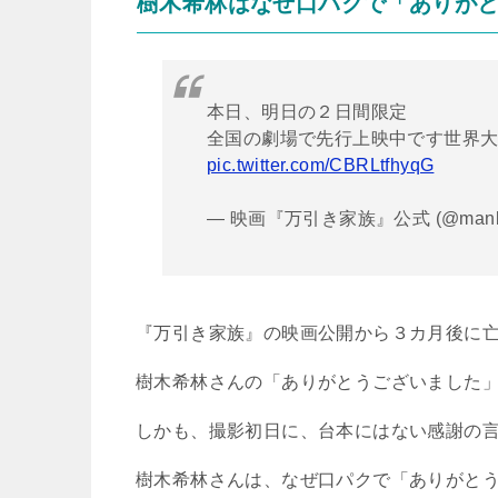
樹木希林はなぜ口パクで「ありが
本日、明日の２日間限定
全国の劇場で先行上映中です世界
pic.twitter.com/CBRLtfhyqG
— 映画『万引き家族』公式 (@manbik
『万引き家族』の映画公開から３カ月後に
樹木希林さんの「ありがとうございました
しかも、撮影初日に、台本にはない感謝の
樹木希林さんは、なぜ口パクで「ありがと