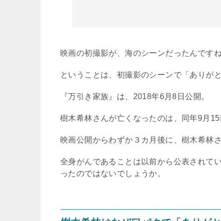
映画の初撮影が、海のシーンだったんです
ということは、初撮影のシーンで「ありが
『万引き家族』は、
2018
年
6
月
8
日公開。
樹木希林さんが亡くなったのは、同年
9
月
15
映画公開からわずか３カ月後に、樹木希林
全身がんであることは以前から公表されて
ったのではないでしょうか。