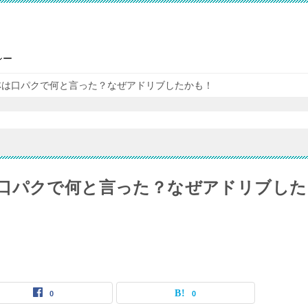
シー
林は口パクで何と言った？なぜアドリブしたかも！
口パクで何と言った？なぜアドリブした
0
0