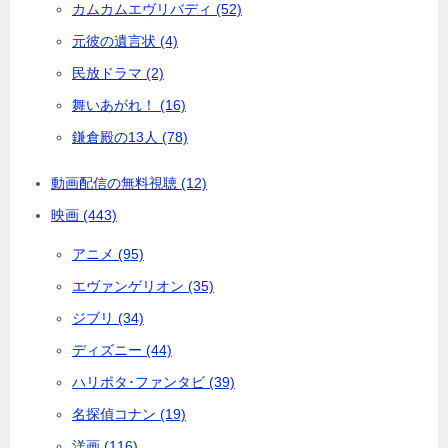
カムカムエヴリバディ (52)
元彼の遺言状 (4)
民放ドラマ (2)
舞いあがれ！ (16)
鎌倉殿の13人 (78)
動画配信の無料視聴 (12)
映画 (443)
アニメ (95)
エヴァンゲリオン (35)
ジブリ (34)
ディズニー (44)
ハリポタ･ファンタビ (39)
名探偵コナン (19)
洋画 (116)