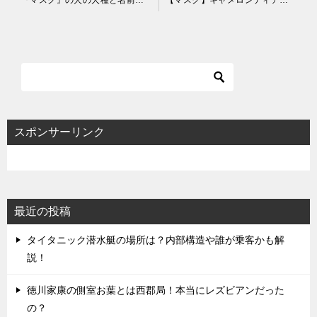
稿
ナ
ビ
ゲ
ー
シ
スポンサーリンク
ョ
ン
最近の投稿
タイタニック潜水艇の場所は？内部構造や誰が乗客かも解
説！
徳川家康の側室お葉とは西郡局！本当にレズビアンだった
の？