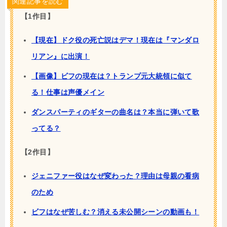
関連記事を読む
【1作目】
【現在】ドク役の死亡説はデマ！現在は『マンダロ
リアン』に出演！
【画像】ビフの現在は？トランプ元大統領に似て
る！仕事は声優メイン
ダンスパーティのギターの曲名は？本当に弾いて歌
ってる？
【2作目】
ジェニファー役はなぜ変わった？理由は母親の看病
のため
ビフはなぜ苦しむ？消える未公開シーンの動画も！