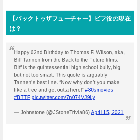
【バックトゥザフューチャー】ビフ役の現在
は？
Happy 62nd Birthday to Thomas F. Wilson, aka,
Biff Tannen from the Back to the Future films.
Biff is the quintessential high school bully, big
but not too smart. This quote is arguably
Tannen’s best line. “Now why don’t you make
like a tree and get outta here!”
#80smovies
#BTTF
pic.twitter.com/7n074VJ9Ly
— Johnstone (@JStoneTrivia86)
April 15, 2021