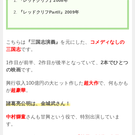
『レッドクリフ』2008年
『レッドクリフ
PartII
』
2009
年
こちらは
『三国志演義』
を元にした、
コメディなしの
三国志
です。
1
作目が前半、
2
作目が後半となっていて、
2本でひとつ
の映画
です。
興行収入
100
億円の大ヒット作した
超大作
で、何もかも
が
超豪華
。
諸葛亮公明は、金城武さん！
中村獅童
さんも甘興という役で、特別出演していま
す。