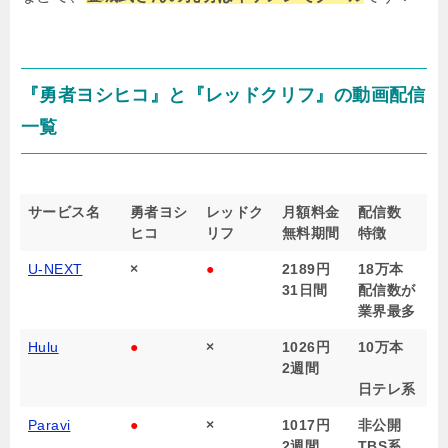
『勇者ヨシヒコ』と『レッドクリフ』の動画配信
一覧
サービス名
勇者ヨシ
レッドク
月額料金
配信数
ヒコ
リフ
無料期間
特徴
U-NEXT
×
●
2189円
18万本
31日間
配信数が
業界最多
Hulu
●
×
1026円
10万本
2週間
日テレ系
Paravi
●
×
1017円
非公開
2週間
TBS系