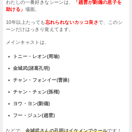
わたしの一番好きなシーンは、
「趙雲が劉備の息子を
助ける」
場面。
10
年以上たっても
忘れられないカッコ良さ
で、このシ
ーンだけはっきり覚えてます。
メインキャストは、
トニー・レオン(周瑜)
金城武
(
諸葛孔明
)
チャン・フォンイー
(
曹操
)
チャン・チェン
(
孫権
)
ヨウ・ヨン
(
劉備
)
フー・ジュン
(
趙雲
)
などで、
金城武さんの孔明はイケメンでクール
です！