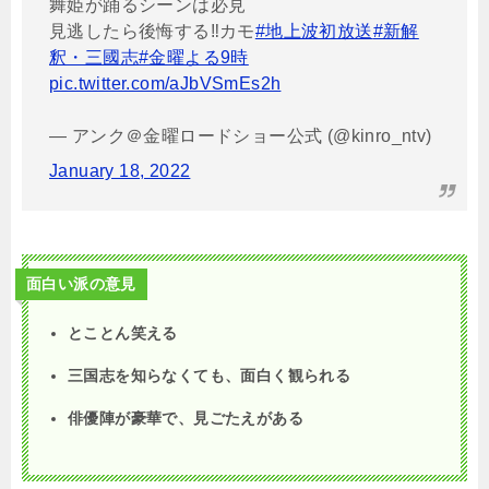
舞姫が踊るシーンは必見
見逃したら後悔する‼️カモ
#地上波初放送
#新解
釈・三國志
#金曜よる9時
pic.twitter.com/aJbVSmEs2h
— アンク＠金曜ロードショー公式 (@kinro_ntv)
January 18, 2022
面白い派の意見
とことん笑える
三国志を知らなくても、面白く観られる
俳優陣が豪華で、見ごたえがある