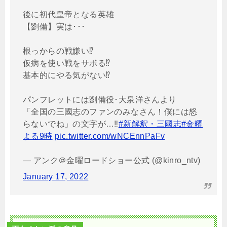
後に初代皇帝となる英雄
【劉備】実は･･･
根っからの戦嫌い⁉️
仮病を使い戦をサボる⁉️
基本的にやる気がない⁉️
パンフレットには劉備役･大泉洋さんより
「全国の三國志のファンのみなさん！僕には怒
らないでね」の文字が…‼️
#新解釈・三國志
#金曜
よる9時
pic.twitter.com/wNCEnnPaFv
— アンク＠金曜ロードショー公式 (@kinro_ntv)
January 17, 2022