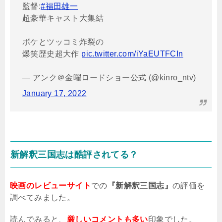
監督:
#福田雄一
超豪華キャスト大集結
ボケとツッコミ炸裂の
爆笑歴史超大作
pic.twitter.com/iYaEUTFCIn
— アンク＠金曜ロードショー公式 (@kinro_ntv)
January 17, 2022
新解釈三国志は酷評されてる？
映画のレビューサイト
での
『新解釈三国志』
の評価を
調べてみました。
読んでみると、
厳しいコメントも多い
印象でした。