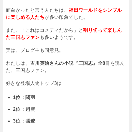
面白かったと言う人たちは、
福田ワールドをシンプル
に楽しめる人たち
が多い印象でした。
また、「これはコメディだから」と
割り切って楽しん
だ三国志ファン
も多いようです。
実は、ブログ主も同意見。
わたしは、
吉川英治さんの小説『三国志』全8冊
を読ん
だ、三国志ファン。
好きな登場人物トップ
3
は
1位：関羽
2
位：趙雲
3
位：張遼