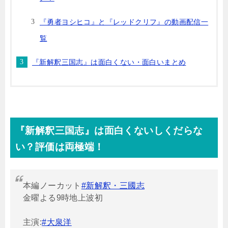
『勇者ヨシヒコ』と『レッドクリフ』の動画配信一
覧
『新解釈三国志』は面白くない・面白いまとめ
『新解釈三国志』は面白くないしくだらな
い？評価は両極端！
本編ノーカット
#新解釈・三國志
金曜よる9時地上波初
主演:
#大泉洋