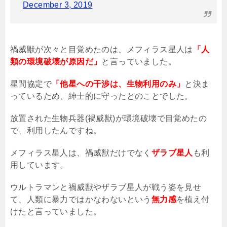
December 3, 2019
禍威獣が次々と目覚めたのは、メフィラス星人は
「人
類の環境破壊が原因だ」
と言っていました。
星間協定で
「他星への干渉は、生物利用のみ」
と決ま
っているため、紳士的に守ったとのことでした。
放置された生物兵器
(
禍威獣
)
が環境破壊で目覚めたの
で、利用したんですね。
メフィラス星人は、禍威獣だけでなく
ザラブ星人
も利
用しています。
ウルトラマンと禍威獣やザラブ星人が戦う姿を見せ
て、人類に暴力ではかなわないという
無力感
を植え付
けたと言っていました。