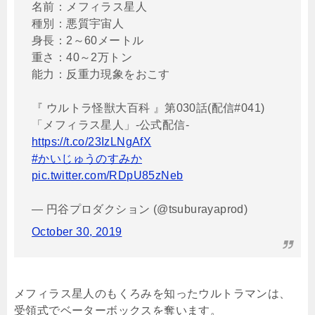
名前：メフィラス星人
種別：悪質宇宙人
身長：2～60メートル
重さ：40～2万トン
能力：反重力現象をおこす
『 ウルトラ怪獣大百科 』第030話(配信#041)
「メフィラス星人」-公式配信-
https://t.co/23IzLNgAfX
#かいじゅうのすみか
pic.twitter.com/RDpU85zNeb
— 円谷プロダクション (@tsuburayaprod)
October 30, 2019
メフィラス星人のもくろみを知ったウルトラマンは、
受領式でベーターボックスを奪います。