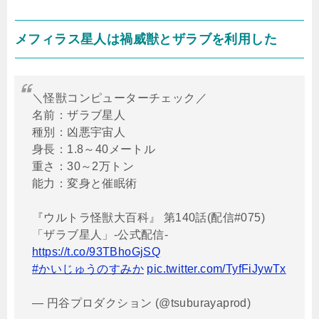
メフィラス星人は禍威獣とザラブを利用した
＼怪獣コンピューターチェック／
名前：ザラブ星人
種別：凶悪宇宙人
身長：1.8～40メートル
重さ：30～2万トン
能力：変身と催眠術
『ウルトラ怪獣大百科』 第140話(配信#075)
「ザラブ星人」-公式配信-
https://t.co/93TBhoGjSQ
#かいじゅうのすみか
pic.twitter.com/TyfFiJywTx
— 円谷プロダクション (@tsuburayaprod)