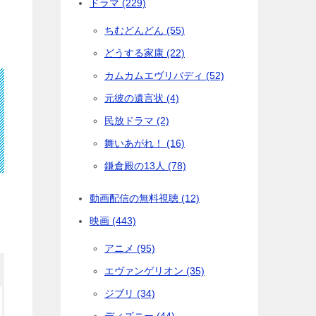
ドラマ (229)
ちむどんどん (55)
どうする家康 (22)
カムカムエヴリバディ (52)
元彼の遺言状 (4)
民放ドラマ (2)
舞いあがれ！ (16)
鎌倉殿の13人 (78)
動画配信の無料視聴 (12)
映画 (443)
アニメ (95)
エヴァンゲリオン (35)
ジブリ (34)