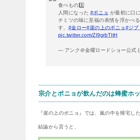
食べもの3️⃣
人間になった
#ポニョ
が最初に口に
チミツの味に至福の表情を浮かべ
す。
#金ロー
#崖の上のポニョ
#ジブ
pic.twitter.com/Zl9grbTItH
— アンク＠金曜ロードショー公式 (@ki
宗介とポニョが飲んだのは蜂蜜ホ
『崖の上のポニョ』では、嵐の中を帰宅し
結論から言うと、