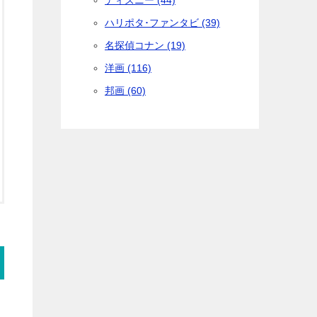
ディズニー (44)
ハリポタ･ファンタビ (39)
名探偵コナン (19)
洋画 (116)
邦画 (60)