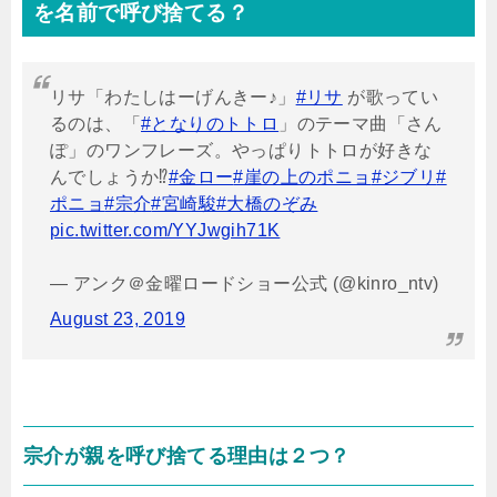
を名前で呼び捨てる？
リサ「わたしはーげんきー♪」
#リサ
が歌ってい
るのは、「
#となりのトトロ
」のテーマ曲「さん
ぽ」のワンフレーズ。やっぱりトトロが好きな
んでしょうか⁉️
#金ロー
#崖の上のポニョ
#ジブリ
#
ポニョ
#宗介
#宮崎駿
#大橋のぞみ
pic.twitter.com/YYJwgih71K
— アンク＠金曜ロードショー公式 (@kinro_ntv)
August 23, 2019
宗介が親を呼び捨てる理由は２つ？