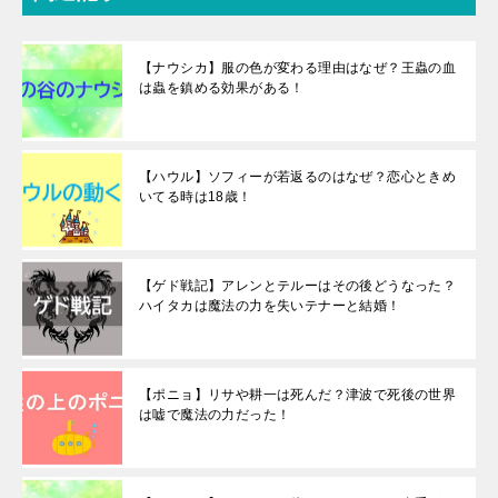
【ナウシカ】服の色が変わる理由はなぜ？王蟲の血
は蟲を鎮める効果がある！
【ハウル】ソフィーが若返るのはなぜ？恋心ときめ
いてる時は18歳！
【ゲド戦記】アレンとテルーはその後どうなった？
ハイタカは魔法の力を失いテナーと結婚！
【ポニョ】リサや耕一は死んだ？津波で死後の世界
は嘘で魔法の力だった！