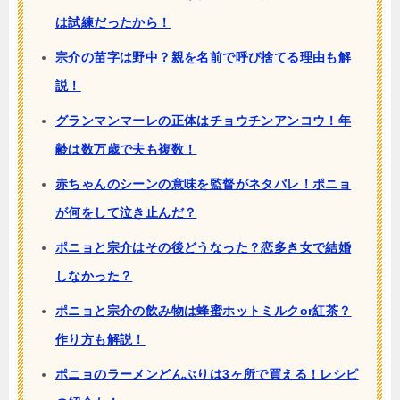
は試練だったから！
宗介の苗字は野中？親を名前で呼び捨てる理由も解
説！
グランマンマーレの正体はチョウチンアンコウ！年
齢は数万歳で夫も複数！
赤ちゃんのシーンの意味を監督がネタバレ！ポニョ
が何をして泣き止んだ？
ポニョと宗介はその後どうなった？恋多き女で結婚
しなかった？
ポニョと宗介の飲み物は蜂蜜ホットミルクor紅茶？
作り方も解説！
ポニョのラーメンどんぶりは3ヶ所で買える！レシピ