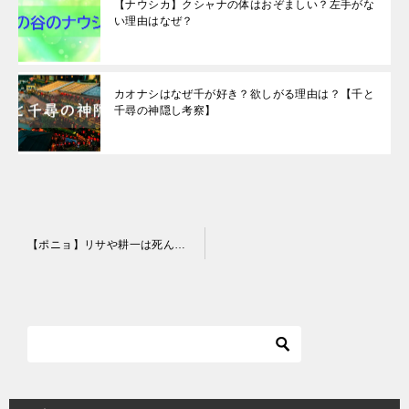
【ナウシカ】クシャナの体はおぞましい？左手がな
い理由はなぜ？
カオナシはなぜ千が好き？欲しがる理由は？【千と
千尋の神隠し考察】
投
【ポニョ】リサや耕一は死んだ？津波で死後の世界は嘘で魔法の力だった！
稿
ナ
ビ
ゲ
ー