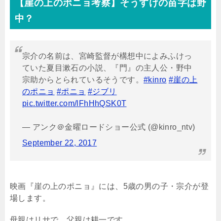
【崖の上のポニョ考察】そうすけの苗字は野
中？
宗介の名前は、宮崎監督が構想中によみふけっ
ていた夏目漱石の小説、『門』の主人公・野中
宗助からとられているそうです。
#kinro
#崖の上
のポニョ
#ポニョ
#ジブリ
pic.twitter.com/lFhHhQSK0T
— アンク＠金曜ロードショー公式 (@kinro_ntv)
September 22, 2017
映画『崖の上のポニョ』には、
5
歳の男の子・宗介が登
場します。
母親はリサで、父親は耕一です。