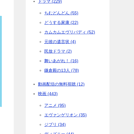
ドラマ (229)
ちむどんどん (55)
どうする家康 (22)
カムカムエヴリバディ (52)
元彼の遺言状 (4)
民放ドラマ (2)
舞いあがれ！ (16)
鎌倉殿の13人 (78)
動画配信の無料視聴 (12)
映画 (443)
アニメ (95)
エヴァンゲリオン (35)
ジブリ (34)