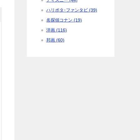
ディズニー (44)
ハリポタ･ファンタビ (39)
名探偵コナン (19)
洋画 (116)
邦画 (60)