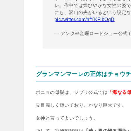
レ。作中では煌びやかな女性の姿
にも、沢山の夫がいるという設定
pic.twitter.com/hfYKFIbOqD
— アンク＠金曜ロードショー公式 (@ki
グランマンマーレの正体はチョウ
ポニョの母親は、ジブリ公式では
「海なる
見目麗しく輝いており、かなり巨大です。
女神と言ってよいでしょう。
そして、宮崎駿監督は
『続・風の帰る場所