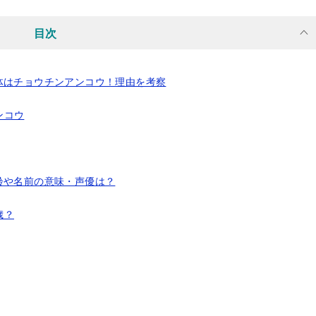
目次
体はチョウチンアンコウ！理由を考察
ンコウ
齢や名前の意味・声優は？
歳？