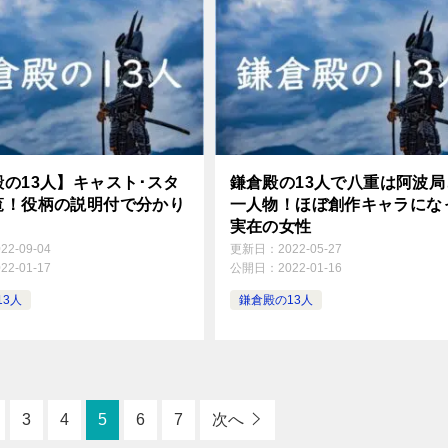
の13人】キャスト･スタ
鎌倉殿の13人で八重は阿波局
覧！役柄の説明付で分かり
一人物！ほぼ創作キャラにな
！
実在の女性
022-09-04
更新日：
2022-05-27
022-01-17
公開日：
2022-01-16
13人
鎌倉殿の13人
3
4
5
6
7
次へ