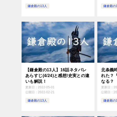
鎌倉殿の13人
鎌倉殿の
【鎌倉殿の13人】16話ネタバレ
北条義
あらすじ(4/24)と感想!史実との違
れた？
いも解説！
なる？
更新日：
2022-05-01
更新日：
2
公開日：
2022-02-21
公開日：
2
鎌倉殿の13人
鎌倉殿の