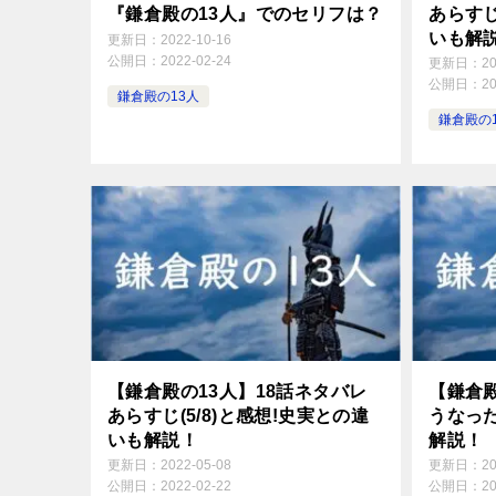
『鎌倉殿の13人』でのセリフは？
あらすじ
いも解
更新日：
2022-10-16
公開日：
2022-02-24
更新日：
2
公開日：
2
鎌倉殿の13人
鎌倉殿の
【鎌倉殿の13人】18話ネタバレ
【鎌倉
あらすじ(5/8)と感想!史実との違
うなっ
いも解説！
解説！
更新日：
2022-05-08
更新日：
2
公開日：
2022-02-22
公開日：
2