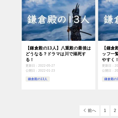
【鎌倉殿の13人】八重殿の最後は
【鎌倉殿
どうなる？ドラマは川で溺死す
ッフ一
る！
やすく
更新日：
2022-05-27
更新日：
2
公開日：
2022-01-23
公開日：
2
鎌倉殿の13人
鎌倉殿の
前へ
1
2