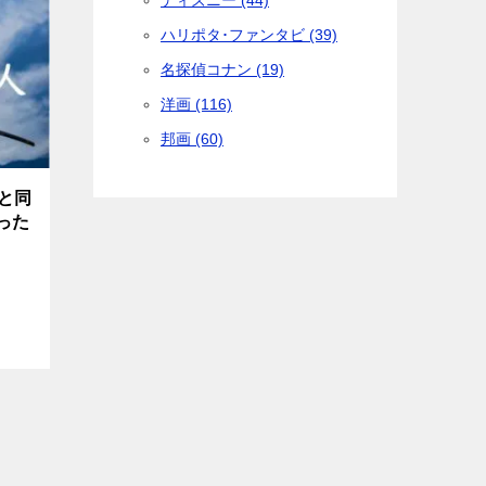
ディズニー (44)
ハリポタ･ファンタビ (39)
名探偵コナン (19)
洋画 (116)
邦画 (60)
と同
った