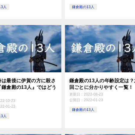
13人
鎌倉殿の13人
時は最後に伊賀の方に殺さ
鎌倉殿の13人の年齢設定は？
『鎌倉殿の13人』ではどう
回ごとに分かりやすく一覧！
更新日：
2022-08-23
公開日：
2022-01-23
022-10-23
022-01-23
鎌倉殿の13人
13人