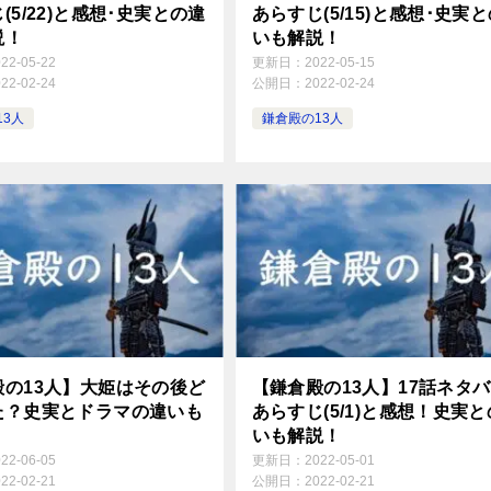
(5/22)と感想･史実との違
あらすじ(5/15)と感想･史実
説！
いも解説！
022-05-22
更新日：
2022-05-15
022-02-24
公開日：
2022-02-24
13人
鎌倉殿の13人
殿の13人】大姫はその後ど
【鎌倉殿の13人】17話ネタ
た？史実とドラマの違いも
あらすじ(5/1)と感想！史実
いも解説！
022-06-05
更新日：
2022-05-01
022-02-21
公開日：
2022-02-21