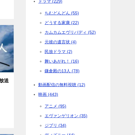
ドラマ (229)
ちむどんどん (55)
どうする家康 (22)
カムカムエヴリバディ (52)
元彼の遺言状 (4)
民放ドラマ (2)
舞いあがれ！ (16)
鎌倉殿の13人 (78)
放送
動画配信の無料視聴 (12)
映画 (443)
アニメ (95)
エヴァンゲリオン (35)
ジブリ (34)