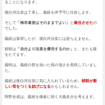
ることになります。
後白河法皇は了承し、義経を伊予守に任命します。
そして
「検非違使はそのままでよい」
と
兼任させた
の
でした。
義経は落胆したが、後白河法皇には逆らえません。
頼朝は
「自分より法皇を優先するのか」
と、またも腹
をたてます。
義時は、義経の群を抜いた戦の強さを危惧していまし
た。
義経は後白河法皇に気に入られているため、
頼朝が新
しい世をつくる妨げになる
かもしれません。
阿野全成は、義経を鎌倉に招く大義名分を考えます。