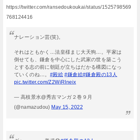
https://twitter.com/ransedoukoukai/status/1525798569
768124416
ナレーション芸(笑)。
それはともかく…法皇様まじ大天狗…。平家は
倒せても、鎌倉を中心にした武家の世を築こう
とする志の前に朝廷が立ちはだかる構図になっ
ていくのね…。
#殿絵
#鎌倉絵
#鎌倉殿の13人
pic.twitter.com/Z2WiRIneix
— 高枝景水@秀吉マンガ２巻９月
(@namazudou)
May 15, 2022