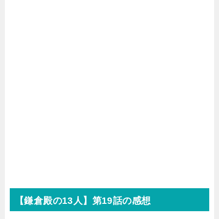
【鎌倉殿の
13
人】第19話の感想