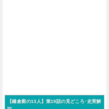
【鎌倉殿の
13
人】第19話の見どころ･史実解