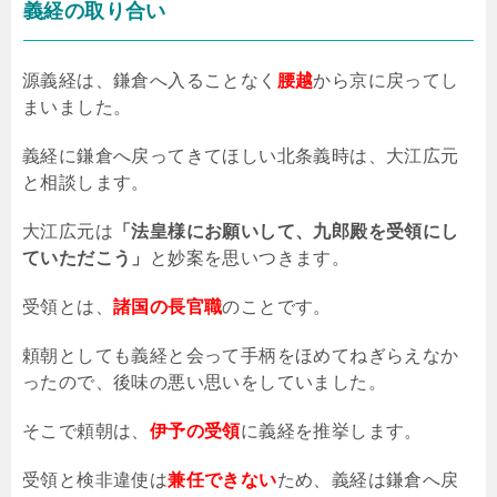
義経の取り合い
源義経は、鎌倉へ入ることなく
腰越
から京に戻ってし
まいました。
義経に鎌倉へ戻ってきてほしい北条義時は、大江広元
と相談します。
大江広元は
「法皇様にお願いして、九郎殿を受領にし
ていただこう」
と妙案を思いつきます。
受領とは、
諸国の長官職
のことです。
頼朝としても義経と会って手柄をほめてねぎらえなか
ったので、後味の悪い思いをしていました。
そこで頼朝は、
伊予の受領
に義経を推挙します。
受領と検非違使は
兼任できない
ため、義経は鎌倉へ戻