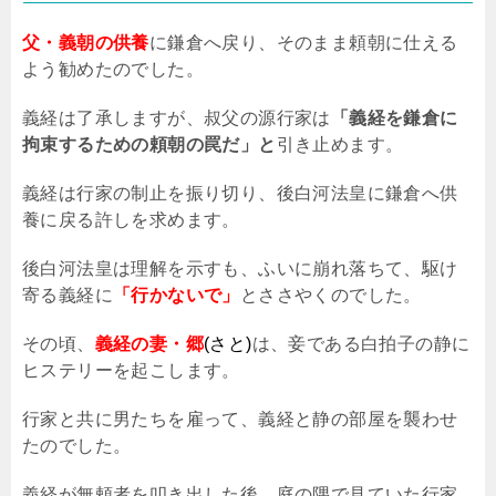
父・義朝の供養
に鎌倉へ戻り、そのまま頼朝に仕える
よう勧めたのでした。
義経は了承しますが、叔父の源行家は
「義経を鎌倉に
拘束するための頼朝の罠だ」と
引き止めます。
義経は行家の制止を振り切り、後白河法皇に鎌倉へ供
養に戻る許しを求めます。
後白河法皇は理解を示すも、ふいに崩れ落ちて、駆け
寄る義経に
「行かないで」
とささやくのでした。
その頃、
義経の妻・郷
(さと)
は、妾である白拍子の静に
ヒステリーを起こします。
行家と共に男たちを雇って、義経と静の部屋を襲わせ
たのでした。
義経が無頼者を叩き出した後、庭の隅で見ていた行家