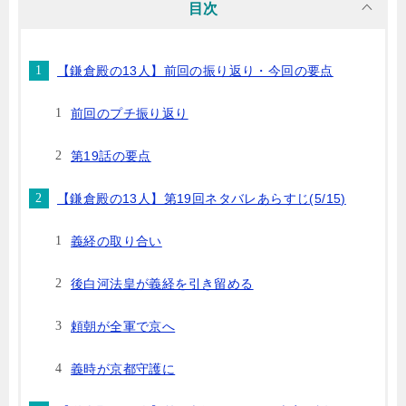
目次
【鎌倉殿の13人】前回の振り返り・今回の要点
前回のプチ振り返り
第19話の要点
【鎌倉殿の13人】第19回ネタバレあらすじ(5/15)
義経の取り合い
後白河法皇が義経を引き留める
頼朝が全軍で京へ
義時が京都守護に