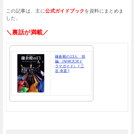
この記事は、主に
公式ガイドブック
を資料にまとめま
した。
＼裏話が満載／
鎌倉殿の13人 前
編 （NHK大河ド
ラマガイド） [ 三
谷 幸喜 ]