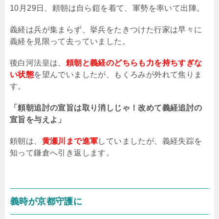
10月29日、頼朝は自ら鎧を着て、軍勢を率いて出陣。
義経は兵が集まらず、挙兵をたきつけた行家は早々に
義経を見限って去っていました。
後白河法皇は、
頼朝と義経のどちらも力を持ちすぎな
い状態
を望んでいましたが、もくろみが外れて焦りま
す。
「頼朝追討の宣旨は取り消しじゃ！改めて義経追討の
宣旨を与えよ」
頼朝は、
黄瀬川まで進軍
していましたが、義経失踪を
知って鎌倉へ引き返します。
義時が京都守護に