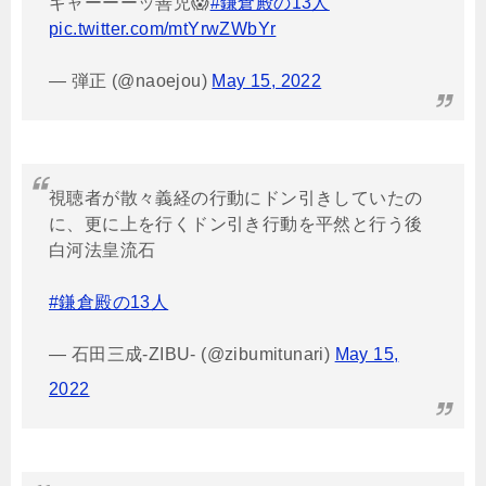
ギャーーーッ善児😱
#鎌倉殿の13人
pic.twitter.com/mtYrwZWbYr
— 弾正 (@naoejou)
May 15, 2022
視聴者が散々義経の行動にドン引きしていたの
に、更に上を行くドン引き行動を平然と行う後
白河法皇流石
#鎌倉殿の13人
— 石田三成-ZIBU- (@zibumitunari)
May 15,
2022