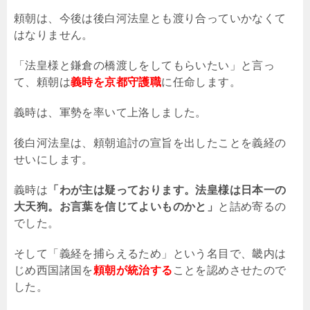
頼朝は、今後は後白河法皇とも渡り合っていかなくて
はなりません。
「法皇様と鎌倉の橋渡しをしてもらいたい」と言っ
て、頼朝は
義時を京都守護職
に任命します。
義時は、軍勢を率いて上洛しました。
後白河法皇は、頼朝追討の宣旨を出したことを義経の
せいにします。
義時は
「わが主は疑っております。法皇様は日本一の
大天狗。お言葉を信じてよいものかと」
と詰め寄るの
でした。
そして「義経を捕らえるため」という名目で、畿内は
じめ西国諸国を
頼朝が統治する
ことを認めさせたので
した。