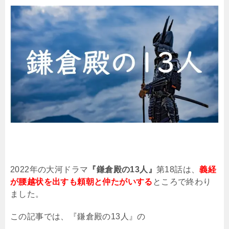
2022
年の大河ドラマ
『鎌倉殿の13人』
第18話は、
義経
が腰越状を出すも頼朝と仲たがいする
ところで終わり
ました。
この記事では、『鎌倉殿の
13
人』の