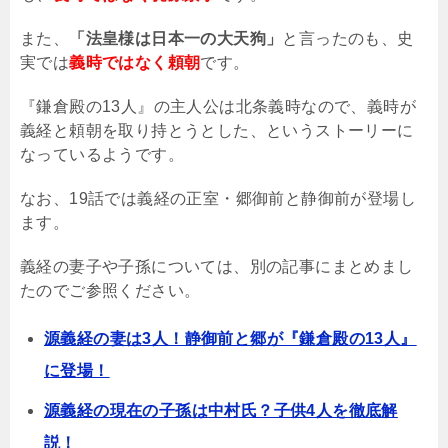
また、
「法皇様は日本一の大天狗」
と言ったのも、史
実では
義時ではなく頼朝
です。
『鎌倉殿の13人』の主人公は北条義時なので、義時が
義経と頼朝を取り持とうとした、というストーリーに
なっているようです。
なお、19話では義経の正室・郷御前と静御前が登場し
ます。
義経の妻子や子孫については、別の記事にまとめまし
たのでご参照ください。
源義経の妻は3人！静御前と郷が『鎌倉殿の13人』
に登場！
源義経の現在の子孫は中村氏？子供4人を徹底解
説！