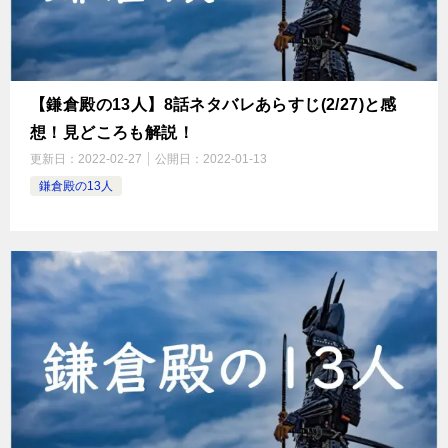
【鎌倉殿の13人】8話ネタバレあらすじ(2/27)と感
想！見どころも解説！
更新日：
2022-02-27
公開日：
2022-01-13
鎌倉殿の13人