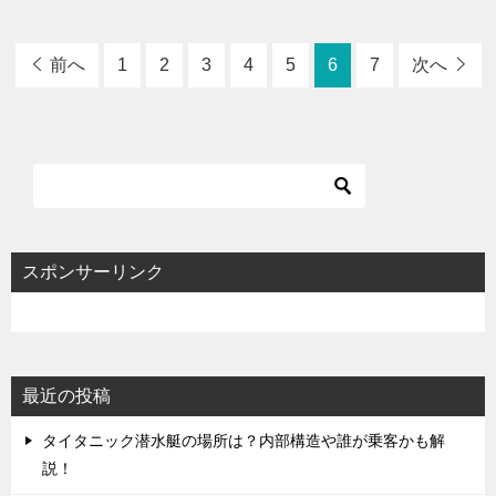
前へ
1
2
3
4
5
6
7
次へ
スポンサーリンク
最近の投稿
タイタニック潜水艇の場所は？内部構造や誰が乗客かも解
説！