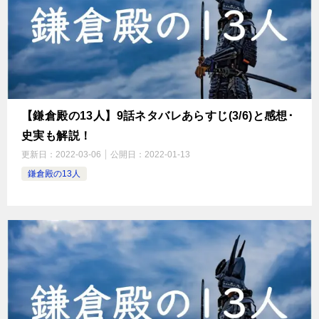
【鎌倉殿の13人】9話ネタバレあらすじ(3/6)と感想･
史実も解説！
更新日：
2022-03-06
公開日：
2022-01-13
鎌倉殿の13人