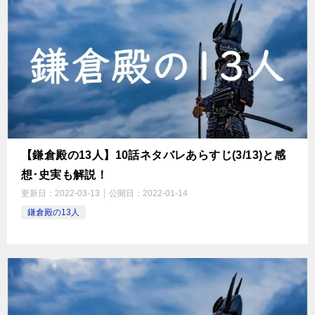
【鎌倉殿の13人】10話ネタバレあらすじ(3/13)と感
想･史実も解説！
更新日：
2022-03-13
公開日：
2022-01-14
鎌倉殿の13人