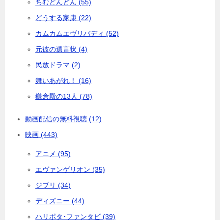
ちむどんどん (55)
どうする家康 (22)
カムカムエヴリバディ (52)
元彼の遺言状 (4)
民放ドラマ (2)
舞いあがれ！ (16)
鎌倉殿の13人 (78)
動画配信の無料視聴 (12)
映画 (443)
アニメ (95)
エヴァンゲリオン (35)
ジブリ (34)
ディズニー (44)
ハリポタ･ファンタビ (39)