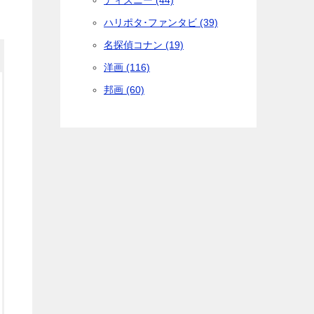
ディズニー (44)
ハリポタ･ファンタビ (39)
名探偵コナン (19)
洋画 (116)
邦画 (60)