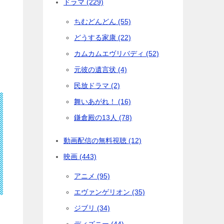
ドラマ (229)
ちむどんどん (55)
どうする家康 (22)
カムカムエヴリバディ (52)
元彼の遺言状 (4)
民放ドラマ (2)
舞いあがれ！ (16)
鎌倉殿の13人 (78)
動画配信の無料視聴 (12)
映画 (443)
アニメ (95)
エヴァンゲリオン (35)
ジブリ (34)