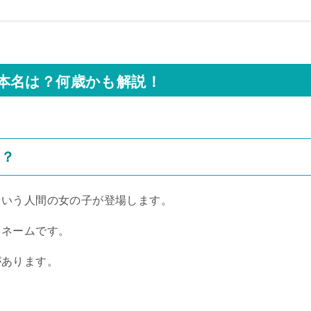
本名は？何歳かも解説！
こ？
という人間の女の子が登場します。
クネームです。
があります。