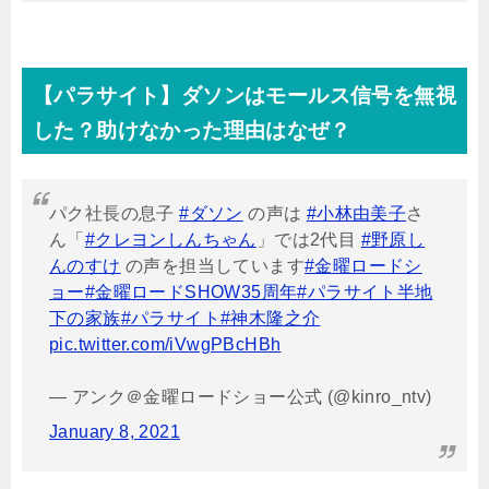
【パラサイト】ダソンはモールス信号を無視
した？助けなかった理由はなぜ？
パク社長の息子
#ダソン
の声は
#小林由美子
さ
ん「
#クレヨンしんちゃん
」では2代目
#野原し
んのすけ
の声を担当しています
#金曜ロードシ
ョー
#金曜ロードSHOW35周年
#パラサイト半地
下の家族
#パラサイト
#神木隆之介
pic.twitter.com/iVwgPBcHBh
— アンク＠金曜ロードショー公式 (@kinro_ntv)
January 8, 2021