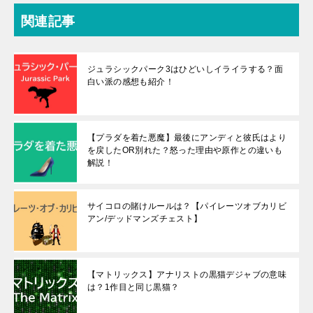
関連記事
ジュラシックパーク3はひどいしイライラする？面
白い派の感想も紹介！
【プラダを着た悪魔】最後にアンディと彼氏はより
を戻したOR別れた？怒った理由や原作との違いも
解説！
サイコロの賭けルールは？【パイレーツオブカリビ
アン/デッドマンズチェスト】
【マトリックス】アナリストの黒猫デジャブの意味
は？1作目と同じ黒猫？