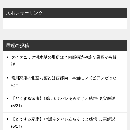
ー
シ
スポンサーリンク
ョ
ン
最近の投稿
タイタニック潜水艇の場所は？内部構造や誰が乗客かも解
説！
徳川家康の側室お葉とは西郡局！本当にレズビアンだった
の？
【どうする家康】19話ネタバレあらすじと感想･史実解説
(5/21)
【どうする家康】18話ネタバレあらすじと感想･史実解説
(5/14)