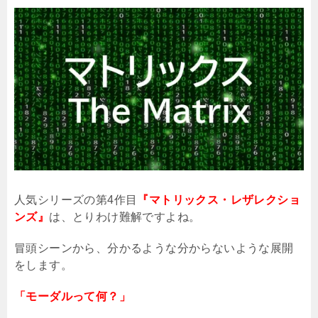
人気シリーズの第
4
作目
『マトリックス・レザレクショ
ンズ』
は、とりわけ難解ですよね。
冒頭シーンから、分かるような分からないような展開
をします。
「モーダルって何？」