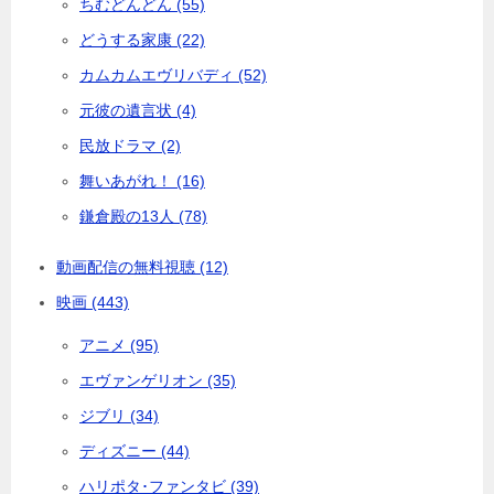
ちむどんどん (55)
どうする家康 (22)
カムカムエヴリバディ (52)
元彼の遺言状 (4)
民放ドラマ (2)
舞いあがれ！ (16)
鎌倉殿の13人 (78)
動画配信の無料視聴 (12)
映画 (443)
アニメ (95)
エヴァンゲリオン (35)
ジブリ (34)
ディズニー (44)
ハリポタ･ファンタビ (39)