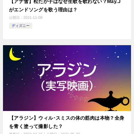
【アナ雪】松たか子はなぜ生歌を歌わない？May.J
がエンドソングを歌う理由は？
公開日：
2021-11-08
ディズニー
【アラジン】ウィル･スミスの体の筋肉は本物？全身
を青く塗って撮影した？