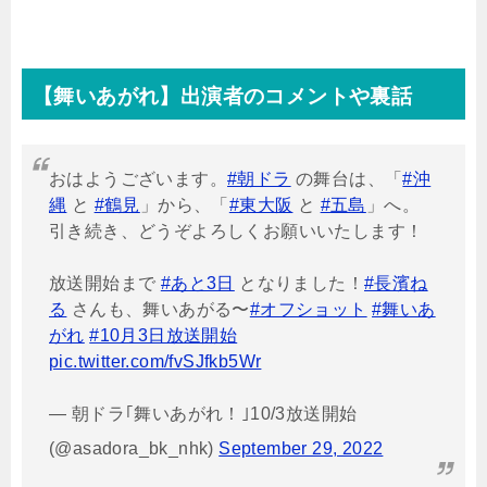
【舞いあがれ】出演者のコメントや裏話
おはようございます。
#朝ドラ
の舞台は、「
#沖
縄
と
#鶴見
」から、「
#東大阪
と
#五島
」へ。
引き続き、どうぞよろしくお願いいたします！
放送開始まで
#あと3日
となりました！
#長濱ね
る
さんも、舞いあがる〜
#オフショット
#舞いあ
がれ
#10月3日放送開始
pic.twitter.com/fvSJfkb5Wr
— 朝ドラ｢舞いあがれ！｣10/3放送開始
(@asadora_bk_nhk)
September 29, 2022