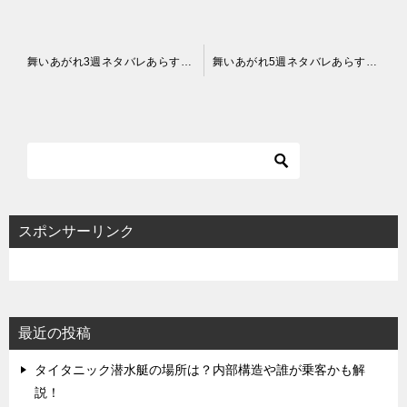
投
舞いあがれ3週ネタバレあらすじ！舞が自力で模型飛行機を作って飛ばす！
舞いあがれ5週ネタバレあらすじ！舞が体重5キロ減＆50分漕ぎの猛烈トレーニング！
稿
ナ
ビ
ゲ
ー
シ
スポンサーリンク
ョ
ン
最近の投稿
タイタニック潜水艇の場所は？内部構造や誰が乗客かも解
説！