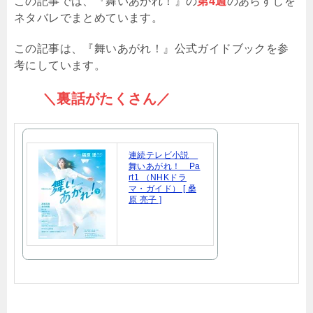
この記事では、『舞いあがれ！』の
第4週
のあらすじを
ネタバレでまとめています。
この記事は、『舞いあがれ！』公式ガイドブックを参
考にしています。
＼裏話がたくさん／
連続テレビ小説
舞いあがれ！ Pa
rt1 （NHKドラ
マ・ガイド） [ 桑
原 亮子 ]