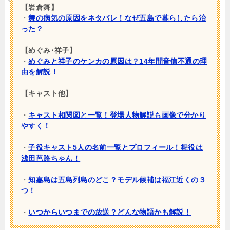
【岩倉舞】
・
舞の病気の原因をネタバレ！なぜ五島で暮らしたら治
った？
【めぐみ･祥子】
・
めぐみと祥子のケンカの原因は？14年間音信不通の理
由を解説！
【キャスト他】
・
キャスト相関図と一覧！登場人物解説も画像で分かり
やすく！
・
子役キャスト5人の名前一覧とプロフィール！舞役は
浅田芭路ちゃん！
・
知嘉島は五島列島のどこ？モデル候補は福江近くの３
つ！
・
いつからいつまでの放送？どんな物語かも解説！