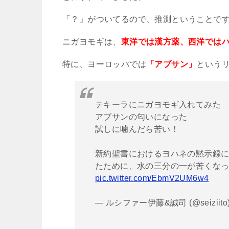
「？」がついてるので、推測ということで
ニガヨモギは、
東洋では漢方薬、西洋では
特に、ヨーロッパでは
「アブサン」
という
テキーラにニガヨモギ入れてみた
アブサンの匂いになった
試しに噛んだら苦い！
新約聖書におけるヨハネの黙示録
たために、水の三分の一が苦くな
pic.twitter.com/EbmV2UM6w4
— ルシファー伊藤&誠司 (@seiziito