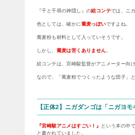
『千と千尋の神隠し』の
絵コンテ
では、ニ
色としては、確かに
蕎麦っぽい
ですよね。
蕎麦粉も材料として入っていそうです。
しかし、
蕎麦は苦くありません
。
絵コンテは、宮崎駿監督がアニメーター向
なので、「蕎麦粉でつくったような団子」
【正体
2
】ニガダンゴは「ニガヨモ
『宮崎駿アニメはすごい！』
という本の中
と書かれていました。