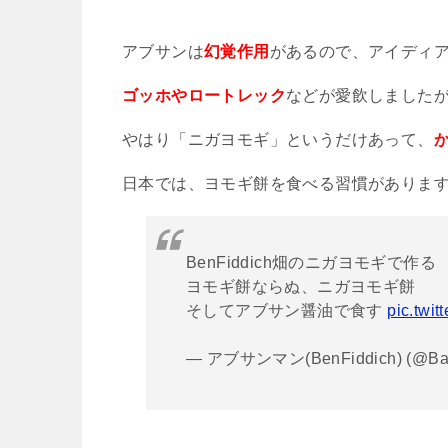
アブサンは
幻覚作用
があるので、アイディ
ゴッホやロートレック
などが愛飲しました
やはり「ニガヨモギ」というだけあって、
日本では、ヨモギ餅を食べる習慣がありま
BenFiddich畑のニガヨモギで作る
ヨモギ餅ならぬ、ニガヨモギ餅
そしてアブサン醤油で食す
pic.twi
— アブサンマン(BenFiddich) (@Bar