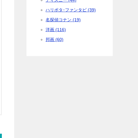
ディズニー (44)
ハリポタ･ファンタビ (39)
名探偵コナン (19)
洋画 (116)
邦画 (60)