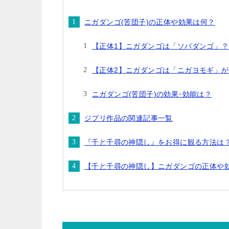
ニガダンゴ(苦団子)の正体や効果は何？
【正体1】ニガダンゴは「ソバダンゴ」？
【正体2】ニガダンゴは「ニガヨモギ」
ニガダンゴ(苦団子)の効果･効能は？
ジブリ作品の関連記事一覧
『千と千尋の神隠し』をお得に観る方法は
【千と千尋の神隠し】ニガダンゴの正体や