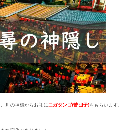
は、川の神様からお礼に
ニガダンゴ(苦団子)
をもらいます。