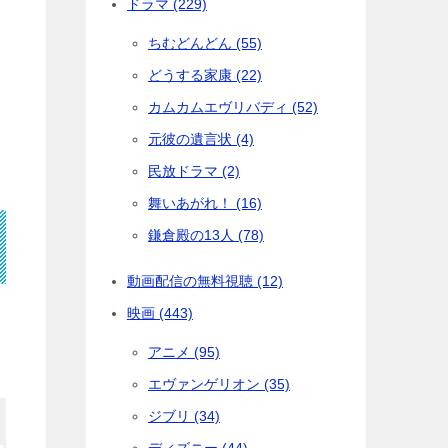
ドラマ (229)
ちむどんどん (55)
どうする家康 (22)
カムカムエヴリバディ (52)
元彼の遺言状 (4)
民放ドラマ (2)
舞いあがれ！ (16)
鎌倉殿の13人 (78)
動画配信の無料視聴 (12)
映画 (443)
アニメ (95)
エヴァンゲリオン (35)
ジブリ (34)