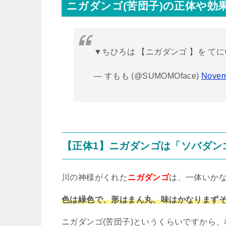
ニガダンゴ
(
苦団子
)
の正体や効
▼ちひろは 【ニガダンゴ 】を て
— すもも (@SUMOMOface)
Novem
【正体
1
】ニガダンゴは「ソバダン
川の神様がくれた
ニガダンゴ
は、一体いか
色は緑色で、形はまん丸、味はかなりまず
ニガダンゴ
(
苦団子
)
というくらいですから、