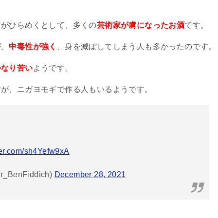
アがひらめくとして、多くの
芸術家が虜になったお酒
です。
が、
中毒性が強く
、身を滅ぼしてしまう人も多かったのです。
かなり苦い
ようです。
すが、ニガヨモギで作る人もいるようです。
tter.com/sh4Yefw9xA
_BenFiddich)
December 28, 2021