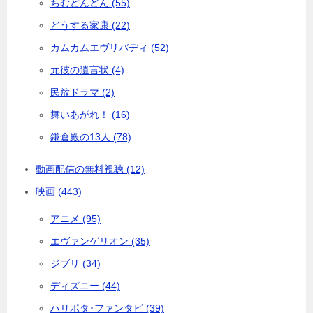
ちむどんどん (55)
どうする家康 (22)
カムカムエヴリバディ (52)
元彼の遺言状 (4)
民放ドラマ (2)
舞いあがれ！ (16)
鎌倉殿の13人 (78)
動画配信の無料視聴 (12)
映画 (443)
アニメ (95)
エヴァンゲリオン (35)
ジブリ (34)
ディズニー (44)
ハリポタ･ファンタビ (39)