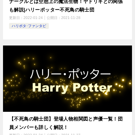
ナーグルとは空想上の魔法生物！ヤドリギとの関係
も解説|ハリーポッター不死鳥の騎士団
更新日：
2022-01-24
公開日：
2021-11-28
ハリポタ･ファンタビ
【不死鳥の騎士団】登場人物相関図と声優一覧！団
員メンバーも詳しく解説！