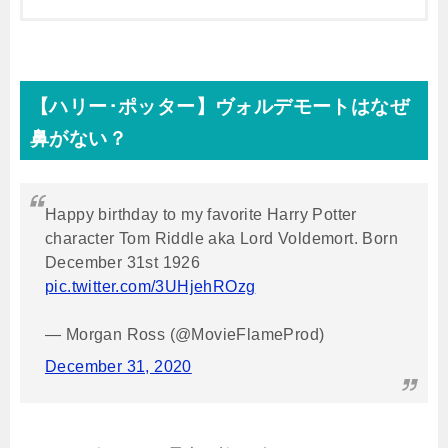
【ハリー･ポッター】ヴォルデモートはなぜ
鼻がない？
Happy birthday to my favorite Harry Potter
character Tom Riddle aka Lord Voldemort. Born
December 31st 1926
pic.twitter.com/3UHjehROzg
— Morgan Ross (@MovieFlameProd)
December 31, 2020