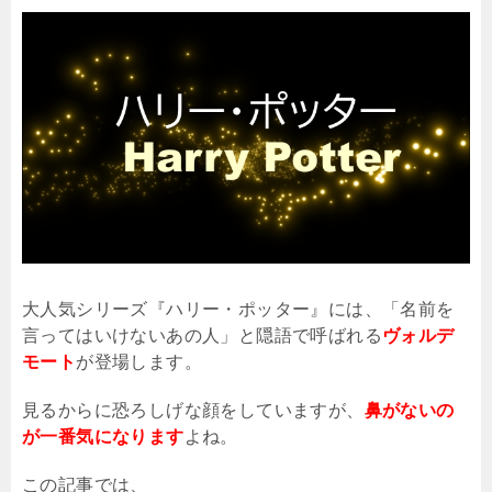
大人気シリーズ『ハリー・ポッター』には、「名前を
言ってはいけないあの人」と隠語で呼ばれる
ヴォルデ
モート
が登場します。
見るからに恐ろしげな顔をしていますが、
鼻がないの
が一番気になります
よね。
この記事では、