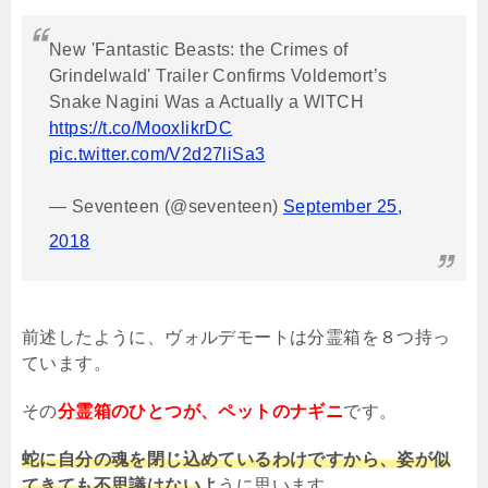
New 'Fantastic Beasts: the Crimes of
Grindelwald' Trailer Confirms Voldemort’s
Snake Nagini Was a Actually a WITCH
https://t.co/MooxlikrDC
pic.twitter.com/V2d27liSa3
— Seventeen (@seventeen)
September 25,
2018
前述したように、ヴォルデモートは分霊箱を８つ持っ
ています。
その
分霊箱のひとつが、ペットのナギニ
です。
蛇に自分の魂を閉じ込めているわけですから、姿が似
てきても不思議はない
よ
うに思います。