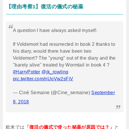
【理由考察
1
】復活の儀式の秘薬
A question I have always asked myself:
If Voldemort had resurrected in book 2 thanks to
his diary, would there have been two
Voldemort? The "young" out of the diary and the
"barely alive" treated by Wormtail in book 4 ?
#HarryPotter
@jk_rowling
pic.twitter.com/nUoVw2sFiV
— Ciné Semaine (@Cine_semaine)
September
8, 2018
欧米では
「復活の儀式で使った秘薬が原因では？」
と