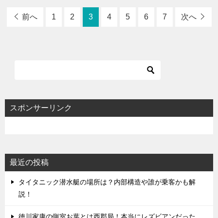
前へ
1
2
3
4
5
6
7
次へ
スポンサーリンク
最近の投稿
タイタニック潜水艇の場所は？内部構造や誰が乗客かも解
説！
徳川家康の側室お葉とは西郡局！本当にレズビアンだった