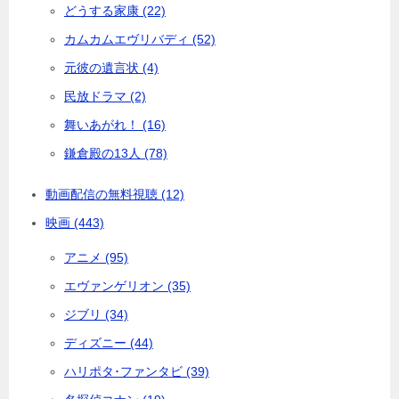
どうする家康 (22)
カムカムエヴリバディ (52)
元彼の遺言状 (4)
民放ドラマ (2)
舞いあがれ！ (16)
鎌倉殿の13人 (78)
動画配信の無料視聴 (12)
映画 (443)
アニメ (95)
エヴァンゲリオン (35)
ジブリ (34)
ディズニー (44)
ハリポタ･ファンタビ (39)