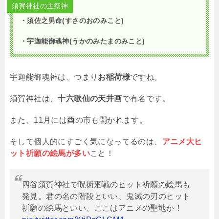
須賀神社の主祭神
・須佐之男命(すさのおのみこと)
・宇迦能御魂神(うかのみたまのみこと)
宇迦能御魂神は、つまり
お稲荷様
ですね。
須賀神社は、
十六歌仙の天井画
で有名です。
また、11月には酉の市も開かれます。
そして個人的にすごく気になってるのは、
アニメ大ヒ
ット祈願の絵馬が多い
こと！
四谷須賀神社で呪術廻戦のヒット祈願の絵馬も
発見。君の名の階段といい、鬼滅の刃のヒット
祈願の絵馬といい、ここはアニメの聖地か！