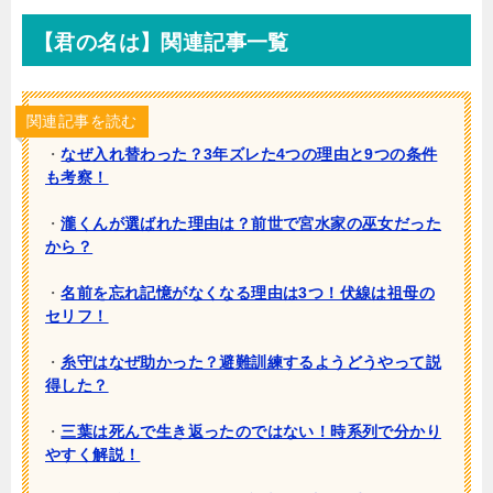
【君の名は】関連記事一覧
関連記事を読む
・
なぜ入れ替わった？3年ズレた4つの理由と9つの条件
も考察！
・
瀧くんが選ばれた理由は？前世で宮水家の巫女だった
から？
・
名前を忘れ記憶がなくなる理由は3つ！伏線は祖母の
セリフ！
・
糸守はなぜ助かった？避難訓練するようどうやって説
得した？
・
三葉は死んで生き返ったのではない！時系列で分かり
やすく解説！