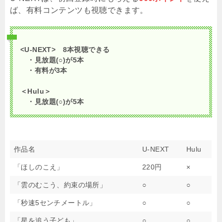
ば、有料コンテンツも視聴できます。
<U-NEXT> 8本視聴できる
・見放題(○)が5本
・有料が3本
＜Hulu＞
・見放題
(○)
が5本
作品名
U-NEXT
Hulu
「ほしのこえ」
220円
×
「雲のむこう、約束の場所」
○
○
「秒速5センチメートル」
○
○
「星を追う子ども」
○
○