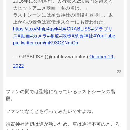
2016年に公開され、興行収入250億円を超える
大ヒットアニメ映画「君の名は。」
ラストシーンには須賀神社の階段も登場し、坂
上からの景色は宣伝ポスターにも使われた。
https://t.co/Mnfp4gwk4b
#GRABLISS
#グラブリ
ス
#動画
#カメラ
#参道
#散歩
#須賀神社
#YouTube
pic.twitter.com/mK93OZNmOb
— GRABLISS (@grablisswebplus)
October 19,
2022
ファンの間では聖地になっているラストシーンの階
段。
ファンでなくとも行ってみたいですよね。
須賀神社周辺は道が狭いため、車は通行不可のところ