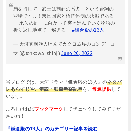
満を持して「武士は朝廷の番犬」という台詞の
登場ですよ！東国国家と権門体制の決戦である
「 承久の乱」に向かって突き進んでいく物語の
折り返し地点で！燃える！
#鎌倉殿の13人
— 天河真嗣@人呼んでカクヨム界のコンデ・コ
マ (@tenkawa_shinji)
June 26, 2022
当ブログでは、大河ドラマ『鎌倉殿の13人』の
ネタバ
レあらすじや、解説・独自考察記事
を、
毎週提供
して
います。
よろしければ
ブックマーク
してチェックしてみてくだ
さいね！
『鎌倉殿の13人』のカテゴリー記事を読む