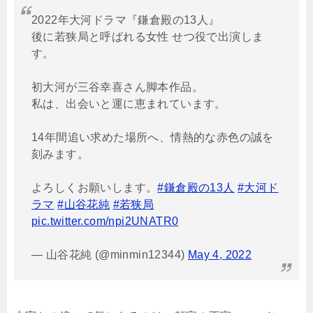
2022年大河ドラマ『鎌倉殿の13人』
後に若狭局と呼ばれる女性 せつ役で出演しま
す。
初大河が三谷幸喜さん脚本作品。
私は、出会いと運に恵まれています。
14年間追い求めた場所へ、情熱的な赤色の誠を
刻みます。
よろしくお願いします。
#鎌倉殿の13人
#大河ド
ラマ
#山谷花純
#若狭局
pic.twitter.com/npi2UNATR0
— 山谷花純 (@minmin12344)
May 4, 2022