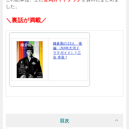
した。
＼裏話が満載／
鎌倉殿の13人 後
編 （NHK大河ド
ラマガイド） [ 三
谷 幸喜 ]
目次