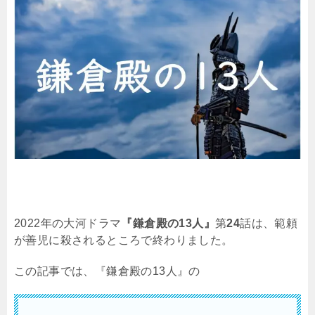
2022
年の大河ドラマ
『鎌倉殿の13人』
第
24
話は、範頼
が善児に殺されるところで終わりました。
この記事では、『鎌倉殿の
13
人』の