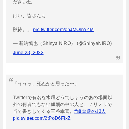
ださいね
はい、皆さんも
黙祷。。
pic.twitter.com/chJMOlnY4M
— 新納慎也（Shinya NÎRO） (@ShinyaNIRO)
June 23, 2022
「ううっ、死ぬかと思った〜」
Twitterで有名な水曜どうでしょうのあの場面以
外の何者でもない頼朝の中の人と、ノリノリで
当て書きしてくる三谷幸喜。
#鎌倉殿の13人
pic.twitter.com/2tPoD6FlxZ