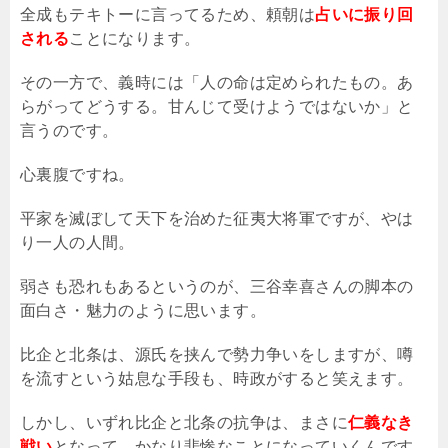
全成もテキトーに言ってるため、頼朝は
占いに振り回
される
ことになります。
その一方で、義時には「人の命は定められたもの。あ
らがってどうする。甘んじて受けようではないか」と
言うのです。
心裏腹ですね。
平家を滅ぼして天下を治めた征夷大将軍ですが、やは
り一人の人間。
弱さも恐れもあるというのが、三谷幸喜さんの脚本の
面白さ・魅力のように思います。
比企と北条は、源氏を挟んで勢力争いをしますが、噂
を流すという姑息な手段も、時政がすると笑えます。
しかし、いずれ比企と北条の抗争は、まさに
仁義なき
戦い
となって、かなり悲惨なことになっていくんです