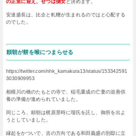
の正室に迎え、せつは側女
と決めます。
安達盛長は、比企と軋轢が生まれるのではと心配する
のでした。
頼朝が餅を喉につまらせる
https://twitter.com/nhk_kamakura13/status/153342591
3030909953
相模川の橋のたもとの寺で、稲毛重成の亡妻の追善供
養の準備が進められていました。
同じころ、頼朝は梶原景時に瑠氏を託し、御所を出よ
うとしていました。
縁起をかついで、吉の方向である和田義盛の別邸に立