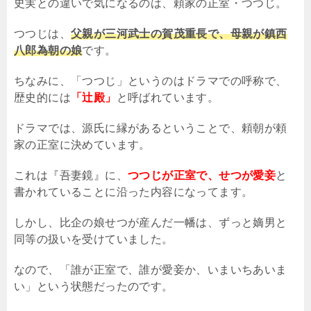
史実との違いで気になるのは、頼家の正室・つつじ。
つつじは、
父親が三河武士の賀茂重長で、母親が鎮西
八郎為朝の娘
です。
ちなみに、「つつじ」というのはドラマでの呼称で、
歴史的には
「辻殿」
と呼ばれています。
ドラマでは、源氏に縁があるということで、頼朝が頼
家の正室に決めています。
これは『吾妻鏡』に、
つつじが正室で、せつが愛妾
と
書かれていることに沿った内容になってます。
しかし、比企の娘せつが産んだ一幡は、ずっと嫡男と
同等の扱いを受けていました。
なので、「誰が正室で、誰が愛妾か、いまいちあいま
い」という状態だったのです。