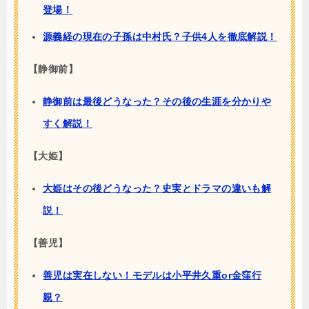
登場！
源義経の現在の子孫は中村氏？子供4人を徹底解説！
【静御前】
静御前は最後どうなった？その後の生涯を分かりや
すく解説！
【大姫】
大姫はその後どうなった？史実とドラマの違いも解
説！
【善児】
善児は実在しない！モデルは小平井久重or金窪行
親？