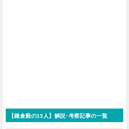
【鎌倉殿の13人】解説･考察記事の一覧