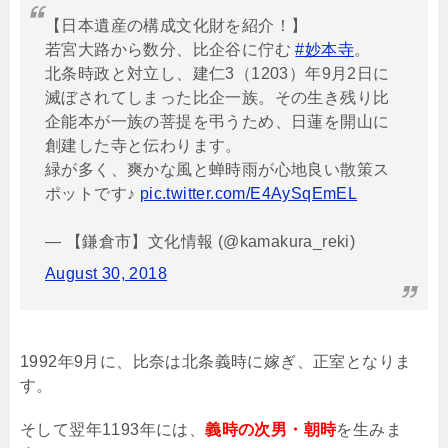
【日本遺産の構成文化財を紹介！】
若宮大路から数分、比企谷に佇む
#妙本寺
。
北条時政と対立し、建仁3（1203）年9月2日に
滅ぼされてしまった比企一族。その生き残り比
企能本が一族の菩提を弔うため、日蓮を開山に
創建した寺と伝わります。
緑が多く、爽かな風と蝉時雨が心地良い散策ス
ポットです♪
pic.twitter.com/E4AySqEmEL
— 【鎌倉市】文化情報 (@kamakura_reki)
August 30, 2018
1992
年
9
月に、比奈は北条義時に嫁ぎ、正室となりま
す。
そして翌年
1193
年には、
義時の次男・朝時
を生みま