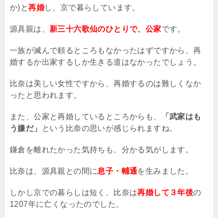
か
)
と
再婚
し、京で暮らしています。
源具親は、
新三十六歌仙のひとりで、公家
です。
一族が滅んで頼るところもなかったはずですから、再
婚するか出家するしか生きる道はなかったでしょう。
比奈は美しい女性ですから、再婚するのは難しくなか
ったと思われます。
また、公家と再婚しているところからも、
「武家はも
う嫌だ」
という比奈の思いが感じられますね。
鎌倉を離れたかった気持ちも、分かる気がします。
比奈は、源具親との間に
息子・輔通
を生みました。
しかし京での暮らしは短く、比奈は
再婚して３年後
の
1207
年に亡くなったのでした。