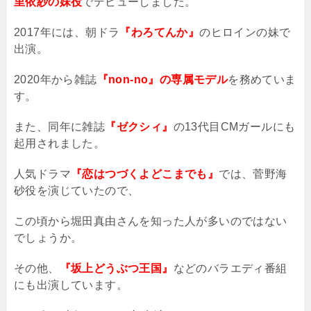
里依紗の妹役
でデビューしました。
2017
年には、朝ドラ
『わろてんか』
のヒロインの妹で
出演。
2020
年から雑誌
『non-no』の専属モデル
を務めていま
す。
また、同年に雑誌
『ゼクシィ』
の
13
代目
CM
ガールにも
起用されました。
人気ドラマ
『恋はつづくよどこまでも』
では、菅野海
砂役を演じていたので、
この頃から堀田真由さんを知った人が多いのではない
でしょうか。
その他、
『坂上どうぶつ王国』
などのバラエディ番組
にも出演しています。