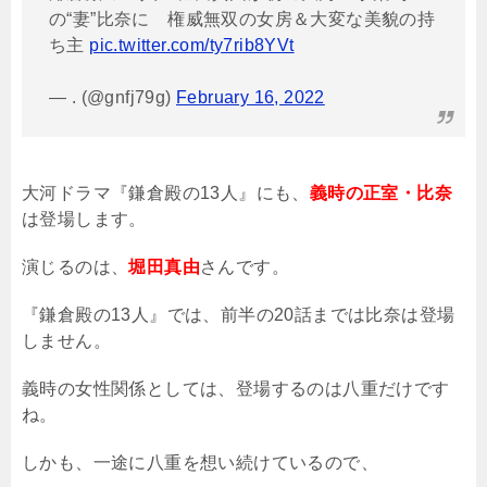
の“妻”比奈に 権威無双の女房＆大変な美貌の持
ち主
pic.twitter.com/ty7rib8YVt
— . (@gnfj79g)
February 16, 2022
大河ドラマ『鎌倉殿の
13
人』にも、
義時の正室・比奈
は登場します。
演じるのは、
堀田真由
さんです。
『鎌倉殿の
13
人』では、前半の
20
話までは比奈は登場
しません。
義時の女性関係としては、登場するのは八重だけです
ね。
しかも、一途に八重を想い続けているので、