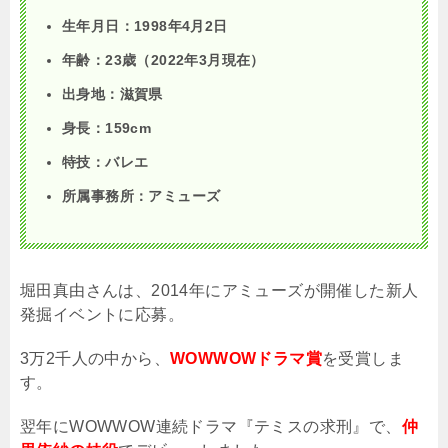
生年月日：1998年4月2日
年齢：23歳（2022年3月現在）
出身地：滋賀県
身長：159cm
特技：バレエ
所属事務所：アミューズ
堀田真由さんは、
2014
年にアミューズが開催した新人
発掘イベントに応募。
3
万
2
千人の中から、
WOWWOWドラマ賞
を受賞しま
す。
翌年に
WOWWOW
連続ドラマ『テミスの求刑』で、
仲