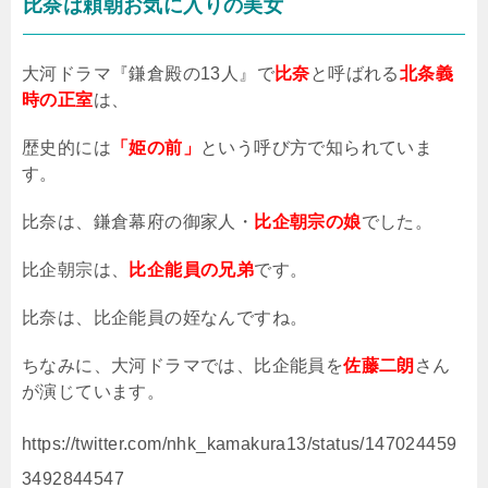
比奈は頼朝お気に入りの美女
大河ドラマ『鎌倉殿の
13
人』で
比奈
と呼ばれる
北条義
時の正室
は、
歴史的には
「姫の前」
という呼び方で知られていま
す。
比奈は、鎌倉幕府の御家人・
比企朝宗の娘
でした。
比企朝宗は、
比企能員の兄弟
です。
比奈は、比企能員の姪なんですね。
ちなみに、大河ドラマでは、比企能員を
佐藤二朗
さん
が演じています。
https://twitter.com/nhk_kamakura13/status/147024459
3492844547