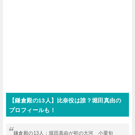
【鎌倉殿の
13
人】比奈役は誰？堀田真由の
プロフィールも！
鎌倉殿の13人：堀田真由が初の大河 小栗旬