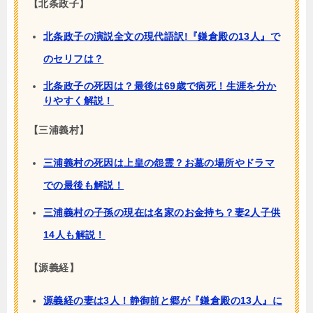
【北条政子】
北条政子の演説全文の現代語訳!『鎌倉殿の13人』で
のセリフは？
北条政子の死因は？最後は69歳で病死！生涯を分か
りやすく解説！
【三浦義村】
三浦義村の死因は上皇の怨霊？お墓の場所やドラマ
での最後も解説！
三浦義村の子孫の現在は名家のお金持ち？妻2人子供
14人も解説！
【源義経】
源義経の妻は3人！静御前と郷が『鎌倉殿の13人』に