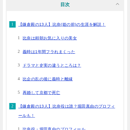
目次
【鎌倉殿の13人】比奈(姫の前)の生涯を解説！
比奈は頼朝お気に入りの美女
義時は1年間フラれまくった
ドラマと史実の違うところは？
比企の乱の後に義時と離縁
再婚して京都で死亡
【鎌倉殿の13人】比奈役は誰？堀田真由のプロフィ
ールも！
比奈役・堀田真由のプロフィール