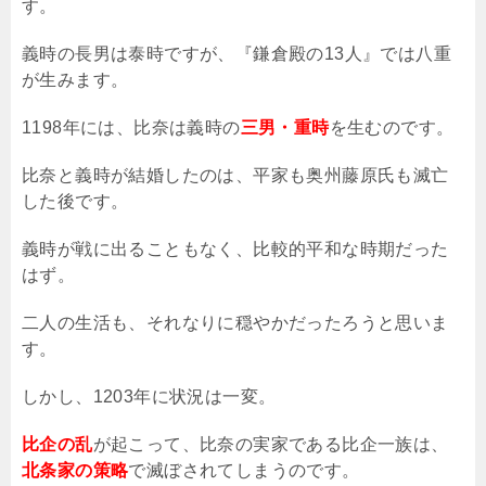
す。
義時の長男は泰時ですが、『鎌倉殿の
13
人』では八重
が生みます。
1198
年には、比奈は義時の
三男・重時
を生むのです。
比奈と義時が結婚したのは、平家も奥州藤原氏も滅亡
した後です。
義時が戦に出ることもなく、比較的平和な時期だった
はず。
二人の生活も、それなりに穏やかだったろうと思いま
す。
しかし、
1203
年に状況は一変。
比企の乱
が起こって、比奈の実家である比企一族は、
北条家の策略
で滅ぼされてしまうのです。