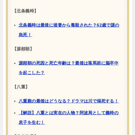
【北条義時】
北条義時は最後に後妻から毒殺された？62歳で謎の
急死！
【源頼朝】
源頼朝の死因と死亡年齢は？最後は落馬前に脳卒中
を起こした？
【八重】
八重殿の最後はどうなる？ドラマは川で溺死する！
【解説】八重とは実在の人物？阿波局として義時の
息子を生む！