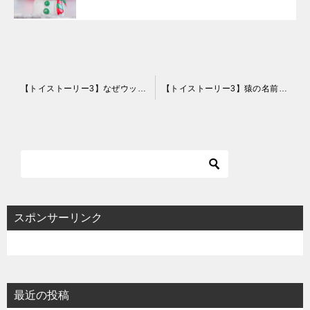
投
【トイストーリー3】なぜウッディはアンディと引っ越さず仲間を選んだ？4つの理由を解説！
【トイストーリー3】猿の名前はスージーとシンバルの２つ？復刻版が販売中！
稿
ナ
ビ
ゲ
ー
シ
スポンサーリンク
ョ
ン
最近の投稿