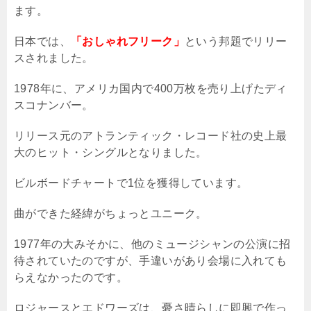
ます。
日本では、
「おしゃれフリーク」
という邦題でリリー
スされました。
1978
年に、アメリカ国内で
400
万枚を売り上げたディ
スコナンバー。
リリース元のアトランティック・レコード社の史上最
大のヒット・シングルとなりました。
ビルボードチャートで
1
位を獲得しています。
曲ができた経緯がちょっとユニーク。
1977
年の大みそかに、他のミュージシャンの公演に招
待されていたのですが、手違いがあり会場に入れても
らえなかったのです。
ロジャースとエドワーズは、憂さ晴らしに即興で作っ