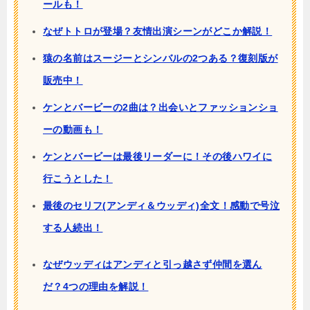
ールも！
なぜトトロが登場？友情出演シーンがどこか解説！
猿の名前はスージーとシンバルの2つある？復刻版が
販売中！
ケンとバービーの2曲は？出会いとファッションショ
ーの動画も！
ケンとバービーは最後リーダーに！その後ハワイに
行こうとした！
最後のセリフ(アンディ＆ウッディ)全文！感動で号泣
する人続出！
なぜウッディはアンディと引っ越さず仲間を選ん
だ？4つの理由を解説！