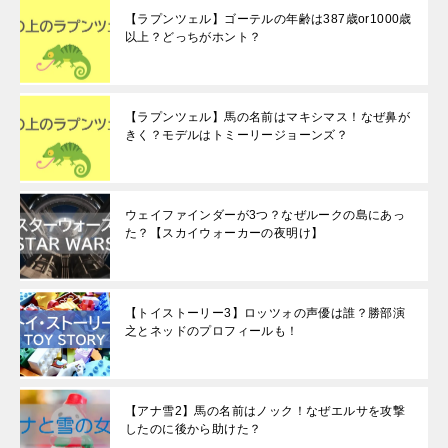
【ラプンツェル】ゴーテルの年齢は387歳or1000歳
以上？どっちがホント？
【ラプンツェル】馬の名前はマキシマス！なぜ鼻が
きく？モデルはトミーリージョーンズ？
ウェイファインダーが3つ？なぜルークの島にあっ
た？【スカイウォーカーの夜明け】
【トイストーリー3】ロッツォの声優は誰？勝部演
之とネッドのプロフィールも！
【アナ雪2】馬の名前はノック！なぜエルサを攻撃
したのに後から助けた？