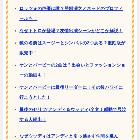
ロッツォの声優は誰？勝部演之とネッドのプロフィ
ールも！
なぜトトロが登場？友情出演シーンがどこか解説！
猿の名前はスージーとシンバルの2つある？復刻版が
販売中！
ケンとバービーの2曲は？出会いとファッションショ
ーの動画も！
ケンとバービーは最後リーダーに！その後ハワイに
行こうとした！
最後のセリフ(アンディ＆ウッディ)全文！感動で号泣
する人続出！
なぜウッディはアンディと引っ越さず仲間を選ん