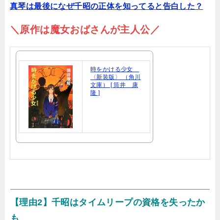
真琴は最後になぜ千昭の正体を知ってると告白した？
＼原作は魔女おばさんが主人公／
時をかける少女
〈新装版〉 （角川
文庫） [ 筒井 康
隆 ]
【理由2】千昭はタイムリープの資格を失ったか
も