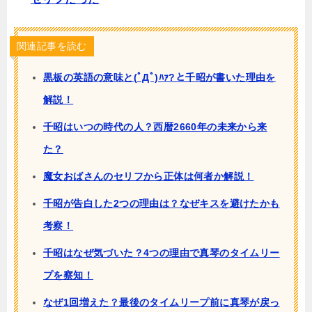
関連記事を読む
黒板の英語の意味と(ﾟДﾟ)ﾊｧ?と千昭が書いた理由を
解説！
千昭はいつの時代の人？西暦2660年の未来から来
た？
魔女おばさんのセリフから正体は何者か解説！
千昭が告白した2つの理由は？なぜキスを避けたかも
考察！
千昭はなぜ気づいた？4つの理由で真琴のタイムリー
プを察知！
なぜ1回増えた？最後のタイムリープ前に真琴が戻っ