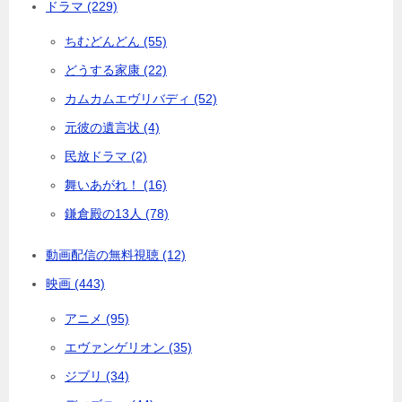
ドラマ (229)
ちむどんどん (55)
どうする家康 (22)
カムカムエヴリバディ (52)
元彼の遺言状 (4)
民放ドラマ (2)
舞いあがれ！ (16)
鎌倉殿の13人 (78)
動画配信の無料視聴 (12)
映画 (443)
アニメ (95)
エヴァンゲリオン (35)
ジブリ (34)