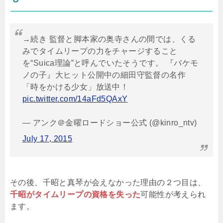
→続き 監督と脚本家の奥寺さんの間では、くる
みでタイムリープの力をチャージすること
を“Suica理論”と呼んでいたそうです。 『バケモ
ノの子』大ヒット公開中の細田守監督の名作
「時をかける少女」放送中！
pic.twitter.com/14aFd5QAxY
— アンク＠金曜ロードショー公式 (@kinro_ntv)
July 17, 2015
その後、千昭と真琴が会えなかった理由の２つ目は、
千昭がタイムリープの資格を失った
可能性が考えられ
ます。