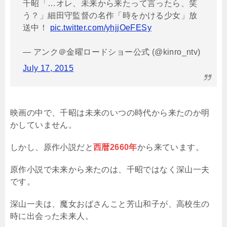
千昭「…オレ、未来から来たって言ったら、笑
う？」細田守監督の名作「時をかける少女」放
送中！
pic.twitter.com/yhjjOeFESy
— アンク＠金曜ロードショー公式 (@kinro_ntv)
July 17, 2015
映画の中で、千昭は未来のいつの時代から来たのか明
かしていません。
しかし、原作小説だと
西暦2660年
から来ています。
原作小説で未来から来たのは、千昭ではなく深山一夫
です。
深山一夫は、魔女おばさんこと芳山和子が、高校生の
時に出会った未来人。