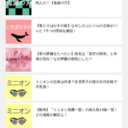
死んだ！【鬼滅の刃】
【竜とそばかすの姫】なぜしのぶにベルの正体がバ
レた？5つの理由を解説！
【君の膵臓をたべたい】病名は「架空の病気」と作
者が告白！なぜ膵臓の病気にした？
ミニオンの正体は何者？全員男子の謎の古代生物で
不死身！
【動画】『ミニオン危機一髪』の挿入歌14曲一覧！
どの場面か解説も！