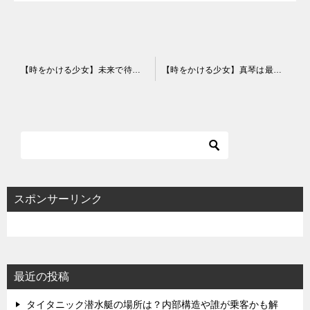
投
【時をかける少女】未来で待ってるの意味と理由は？絵についてのセリフだった
【時をかける少女】真琴は最後になぜ千昭の正体を知ってると告白した？
稿
ナ
ビ
ゲ
ー
シ
スポンサーリンク
ョ
ン
最近の投稿
タイタニック潜水艇の場所は？内部構造や誰が乗客かも解