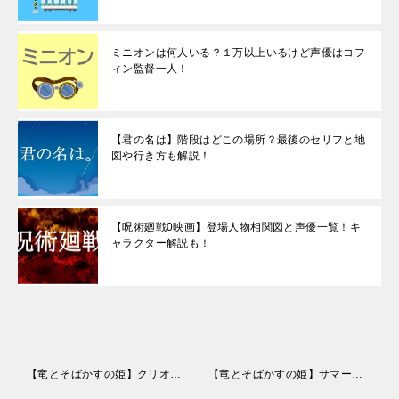
ミニオンは何人いる？１万以上いるけど声優はコフ
ィン監督一人！
【君の名は】階段はどこの場所？最後のセリフと地
図や行き方も解説！
【呪術廻戦0映画】登場人物相関図と声優一覧！キ
ャラクター解説も！
投
【竜とそばかすの姫】クリオネ(天使)の正体はトモ君！弟だから竜に試合で勝てた！
【竜とそばかすの姫】サマーウォーズとの繋がりや似てる点は？OZの続きがUなの？