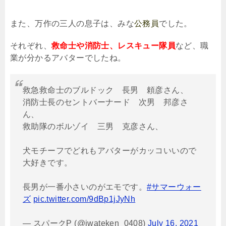
また、万作の三人の息子は、みな
公務員
でした。
それぞれ、
救命士や消防士、レスキュー隊員
など、職
業が分かるアバターでしたね。
救急救命士のブルドック 長男 頼彦さん、
消防士長のセントバーナード 次男 邦彦さ
ん、
救助隊のボルゾイ 三男 克彦さん、
犬モチーフでどれもアバターがカッコいいので
大好きです。
長男が一番小さいのがエモです。
#サマーウォー
ズ
pic.twitter.com/9dBp1jJyNh
— スパークP (@iwateken_0408)
July 16, 2021