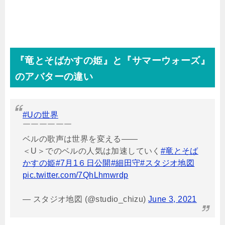
『竜とそばかすの姫』と『サマーウォーズ』
のアバターの違い
#Uの世界
￣￣￣￣￣￣
ベルの歌声は世界を変える――
＜U＞でのベルの人気は加速していく
#竜とそば
かすの姫
#7月1６日公開
#細田守
#スタジオ地図
pic.twitter.com/7QhLhmwrdp
— スタジオ地図 (@studio_chizu)
June 3, 2021