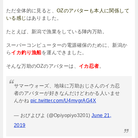
ただ全体的に見ると、
OZのアバターも本人に関係して
いる感じ
はありました。
たとえば、新潟で漁業をしている陣内万助。
スーパーコンピューターの電源確保のために、新潟か
ら
イカ釣り漁船
を運んできました。
そんな万助の
OZ
のアバターは、
イカ忍者
。
サマーウォーズ、地味に万助おじさんのイカ忍
者のアバターが好きなんだけどわかる人いませ
んかね
pic.twitter.com/U4mvgrAG4X
— おぴよぴよ (@Opiyopiyo3201)
June 21,
2019