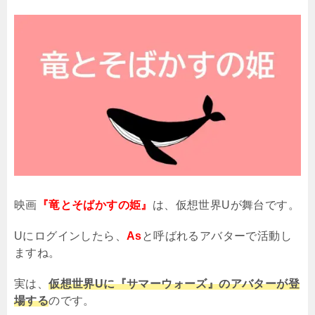
映画
『竜とそばかすの姫』
は、仮想世界
U
が舞台です。
U
にログインしたら、
As
と呼ばれるアバターで活動し
ますね。
実は、
仮想世界Uに『サマーウォーズ』のアバターが登
場する
のです。