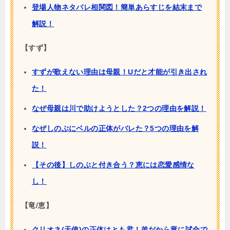
登場人物ネタバレ相関図！簡単あらすじを結末まで
解説！
【すず】
すずが歌えない理由は母親！Uだと才能が引き出され
た！
なぜ母親は川で助けようとした？2つの理由を解説！
なぜしのぶにベルの正体がバレた？5つの理由を解
説！
【その後】しのぶと付き合う？恵には恋愛感情な
し！
【竜/恵】
クリオネ(天使)の正体はとも君！弟だから竜に試合で