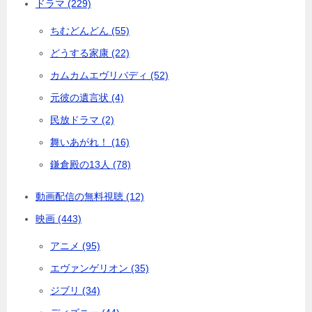
ドラマ (229)
ちむどんどん (55)
どうする家康 (22)
カムカムエヴリバディ (52)
元彼の遺言状 (4)
民放ドラマ (2)
舞いあがれ！ (16)
鎌倉殿の13人 (78)
動画配信の無料視聴 (12)
映画 (443)
アニメ (95)
エヴァンゲリオン (35)
ジブリ (34)