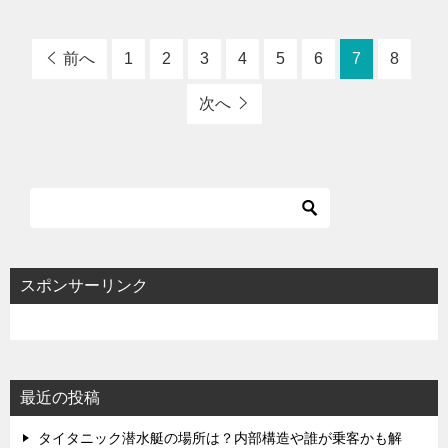
前へ
1
2
3
4
5
6
7
8
次へ
スポンサーリンク
最近の投稿
タイタニック潜水艇の場所は？内部構造や誰が乗客かも解