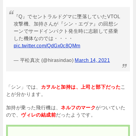
『Q』でセントラルドグマに墜落していたVTOL
攻撃機、加持さんが『シン・エヴァ』の回想シ
ーンでサードインパクト発生時に志願して搭乗
した機体なのでは・・・・
pic.twitter.com/QdGx0c8QMm
— 平松真次 (@hirasindao)
March 14, 2021
「シン」では、
カヲルと加持は、上司と部下だった
こ
とが分かります。
加持が乗った飛行機は、
ネルフのマーク
がついていた
ので、
ヴィレの結成前
だったようです。