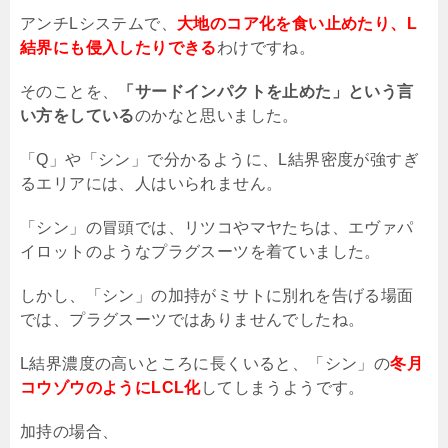
アンチ
L
システムで、
大地のコア化を食い止めたり、L
結界にも侵入したりできる
わけですね。
そのことを、
「サードインパクトを止めた」という言
い方をしている
のかなと思いました。
「
Q
」や「シン」で分かるように、
L
結界密度が強すぎ
るエリアには、人はいられません。
「シン」の冒頭では、リツコやマヤたちは、エヴァパ
イロットのようなプラグスーツを着ていました。
しかし、「シン」の加持がミサトに別れを告げる場面
では、プラグスーツではありませんでしたね。
L
結界濃度の高いところに長くいると、「シン」の
冬月
コウゾウのようにLCL化
してしまうようです。
加持の場合、