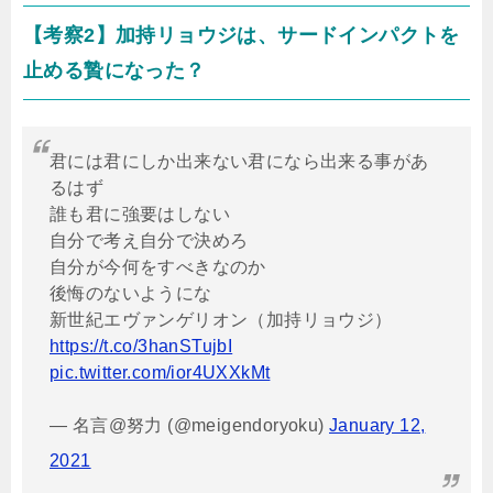
【考察
2
】加持リョウジは、サードインパクトを
止める贄になった？
君には君にしか出来ない君になら出来る事があ
るはず
誰も君に強要はしない
自分で考え自分で決めろ
自分が今何をすべきなのか
後悔のないようにな
新世紀エヴァンゲリオン（加持リョウジ）
https://t.co/3hanSTujbI
pic.twitter.com/ior4UXXkMt
— 名言@努力 (@meigendoryoku)
January 12,
2021