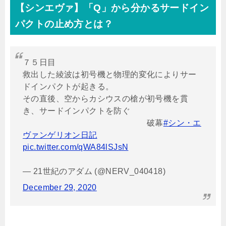
【シンエヴァ】「
Q
」から分かるサードイン
パクトの止め方とは？
７５日目
救出した綾波は初号機と物理的変化によりサー
ドインパクトが起きる。
その直後、空からカシウスの槍が初号機を貫
き、サードインパクトを防ぐ
破幕
#シン・エ
ヴァンゲリオン日記
pic.twitter.com/qWA84lSJsN
— 21世紀のアダム (@NERV_040418)
December 29, 2020