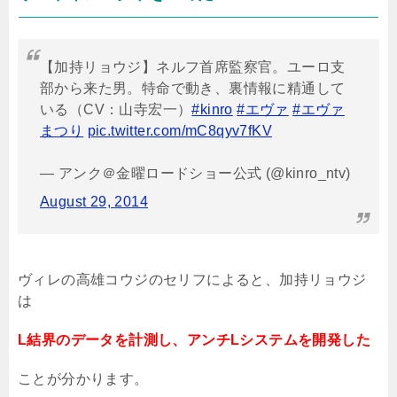
【加持リョウジ】ネルフ首席監察官。ユーロ支
部から来た男。特命で動き、裏情報に精通して
いる（CV：山寺宏一）
#kinro
#エヴァ
#エヴァ
まつり
pic.twitter.com/mC8qyv7fKV
— アンク＠金曜ロードショー公式 (@kinro_ntv)
August 29, 2014
ヴィレの高雄コウジのセリフによると、加持リョウジ
は
L結界のデータを計測し、アンチLシステムを開発した
ことが分かります。