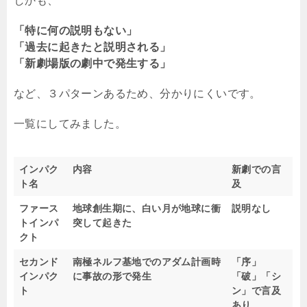
しかも、
「特に何の説明もない」
「過去に起きたと説明される」
「新劇場版の劇中で発生する」
など、３パターンあるため、分かりにくいです。
一覧にしてみました。
インパク
内容
新劇での言
ト名
及
ファース
地球創生期に、白い月が地球に衝
説明なし
トインパ
突して起きた
クト
セカンド
南極ネルフ基地でのアダム計画時
「序」
インパク
に事故の形で発生
「破」「シ
ト
ン」で言及
あり