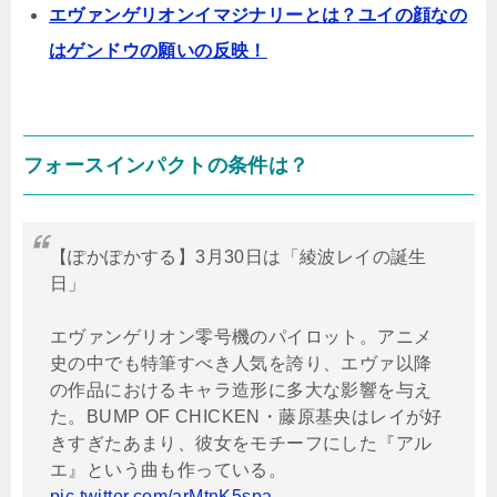
エヴァンゲリオンイマジナリーとは？ユイの顔なの
はゲンドウの願いの反映！
フォースインパクトの条件は？
【ぽかぽかする】3月30日は「綾波レイの誕生
日」
エヴァンゲリオン零号機のパイロット。アニメ
史の中でも特筆すべき人気を誇り、エヴァ以降
の作品におけるキャラ造形に多大な影響を与え
た。BUMP OF CHICKEN・藤原基央はレイが好
きすぎたあまり、彼女をモチーフにした『アル
エ』という曲も作っている。
pic.twitter.com/arMtnK5spa