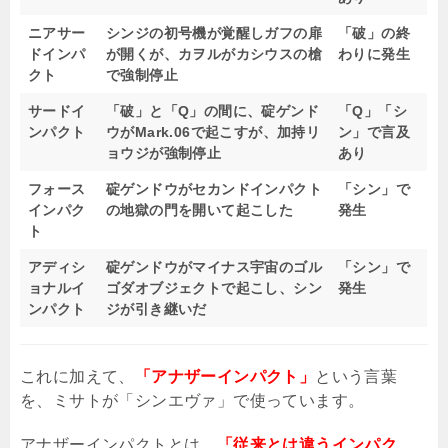
ニアサー
シンジの初号機が覚醒しガフの扉
「破」の終
ドインパ
が開くが、カヲルがカシウスの槍
わりに発生
クト
で強制停止
サードイ
「破」と「Q」の間に、碇ゲンド
「Q」「シ
ンパクト
ウがMark.06で起こすが、加持リ
ン」で言及
ョウジが強制停止
あり
フォース
碇ゲンドウがセカンドインパクト
「シン」で
インパク
の地獄の門を開いて起こした
発生
ト
アディシ
碇ゲンドウがマイナス宇宙のゴル
「シン」で
ョナルイ
ゴダオブジェクトで起こし、シン
発生
ンパクト
ジが引き継いだ
これに加えて、
「アナザーインパクト」
という言葉
を、ミサトが「シンエヴァ」で使っています。
アナザーインパクトとは、
「従来とは違うインパク