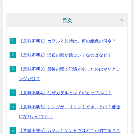
目次
【意味不明1】カヲルと加持は、何の組織の司令？
【意味不明2】浜辺の画が絵コンテなのはなぜ？
【意味不明3】最後の駅で記憶があったのはマリとシ
ンジだけ？
【意味不明4】なぜカヲルとレイがカップルに？
【意味不明5】シンジが「リリンもどき」とは？使徒
になりかけてた！
【意味不明6】カヲルとゲンドウはどこが似てる？ク