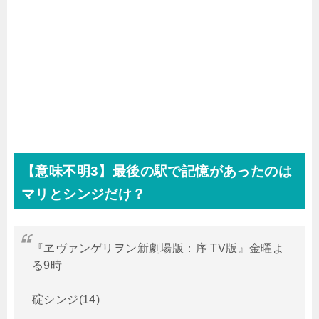
【意味不明
3
】最後の駅で記憶があったのは
マリとシンジだけ？
『ヱヴァンゲリヲン新劇場版：序 TV版』金曜よ
る9時
碇シンジ(14)