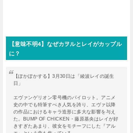
【意味不明
4
】なぜカヲルとレイがカップル
に？
【ぽかぽかする】3月30日は「綾波レイの誕生
日」
エヴァンゲリオン零号機のパイロット。アニメ
史の中でも特筆すべき人気を誇り、エヴァ以降
の作品におけるキャラ造形に多大な影響を与え
た。BUMP OF CHICKEN・藤原基央はレイが好
きすぎたあまり、彼女をモチーフにした『アル