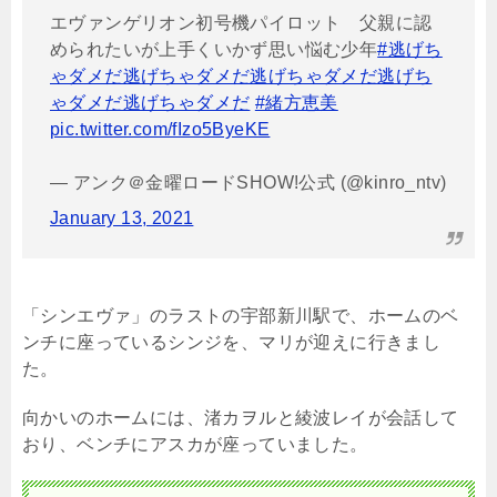
エヴァンゲリオン初号機パイロット 父親に認
められたいが上手くいかず思い悩む少年
#逃げち
ゃダメだ逃げちゃダメだ逃げちゃダメだ逃げち
ゃダメだ逃げちゃダメだ
#緒方恵美
pic.twitter.com/fIzo5ByeKE
— アンク＠金曜ロードSHOW!公式 (@kinro_ntv)
January 13, 2021
「シンエヴァ」のラストの宇部新川駅で、ホームのベ
ンチに座っているシンジを、マリが迎えに行きまし
た。
向かいのホームには、渚カヲルと綾波レイが会話して
おり、ベンチにアスカが座っていました。