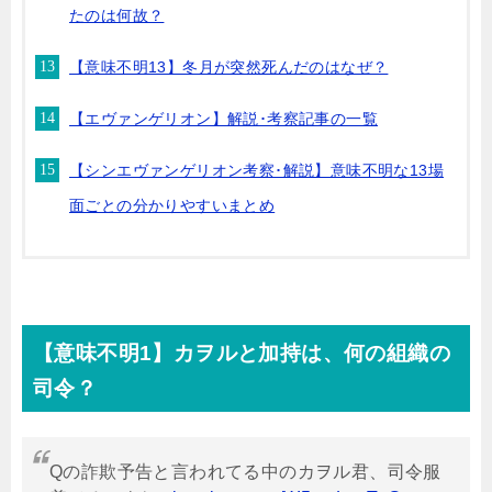
たのは何故？
【意味不明13】冬月が突然死んだのはなぜ？
【エヴァンゲリオン】解説･考察記事の一覧
【シンエヴァンゲリオン考察･解説】意味不明な13場
面ごとの分かりやすいまとめ
【意味不明
1
】カヲルと加持は、何の組織の
司令？
Qの詐欺予告と言われてる中のカヲル君、司令服