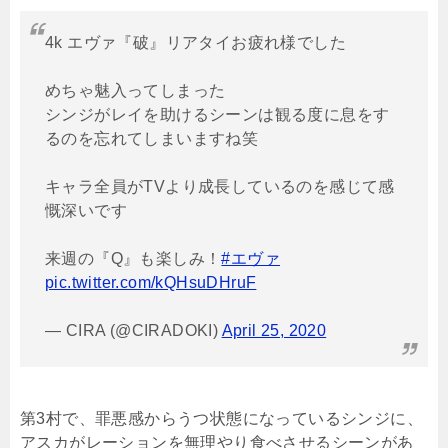
4k エヴァ『破』リアタイお疲れ様でした
めちゃ魅入ってしまった
シンジがレイを助けるシーンは観る度に息をす
るのを忘れてしまいますね笑
キャラ全員がTVより成長しているのを感じて感
慨深いです
来週の『Q』も楽しみ！
#エヴァ
pic.twitter.com/kQHsuDHruF
— CIRA (@CIRADOKI)
April 25, 2020
第
3
村で、罪悪感からうつ状態になっているシンジに、
アスカがレーションを無理やり食べさせるシーンがあ