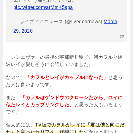
エ』という曲も作っている。
pic.twitter.com/arMtnK5spa
— ライブドアニュース (@livedoornews)
March
29, 2020
「シンエヴァ」の最後の宇部新川駅で、渚カヲルと綾
波レイが親しそうに会話していました。
なので、
「カヲルとレイがカップルになった」
と思っ
た人は多いようです。
また、
「カヲルはゲンドウのクローンだから、ユイに
似たレイとカップリングした」
と思った人もいるよう
です。
個人的には、
TV版でカヲルがレイに
「君は僕と同じだ
ね」
と言ったセリフを、伏線にした
のかなと思いまし