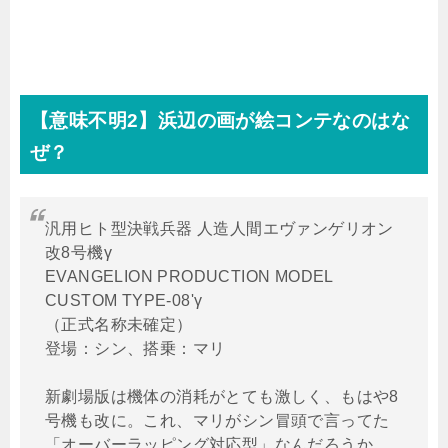
【意味不明
2
】浜辺の画が絵コンテなのはな
ぜ？
汎用ヒト型決戦兵器 人造人間エヴァンゲリオン
改8号機γ
EVANGELION PRODUCTION MODEL
CUSTOM TYPE-08'γ
（正式名称未確定）
登場：シン、搭乗：マリ
新劇場版は機体の消耗がとても激しく、もはや8
号機も改に。これ、マリがシン冒頭で言ってた
「オーバーラッピング対応型」なんだろうか。