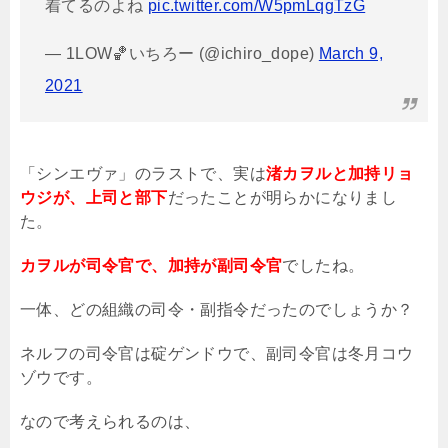
着てるのよね
pic.twitter.com/W5pmLqgTzG
— 1LOW🏀いちろー (@ichiro_dope)
March 9,
2021
「シンエヴァ」のラストで、実は
渚カヲルと加持リョ
ウジが、上司と部下
だったことが明らかになりまし
た。
カヲルが司令官で、加持が副司令官
でしたね。
一体、どの組織の司令・副指令だったのでしょうか？
ネルフの司令官は碇ゲンドウで、副司令官は冬月コウ
ゾウです。
なので考えられるのは、