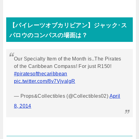
【パイレーツオブカリビアン】ジャック･ス
パロウのコンパスの場面は？
Our Specialty Item of the Month is..The Pirates
of the Caribbean Compass! For just R150!
#piratesofthecaribbean
pic.twitter.com/8v7VjyalgR
— Props&Collectibles (@Collectibles02)
April
8, 2014