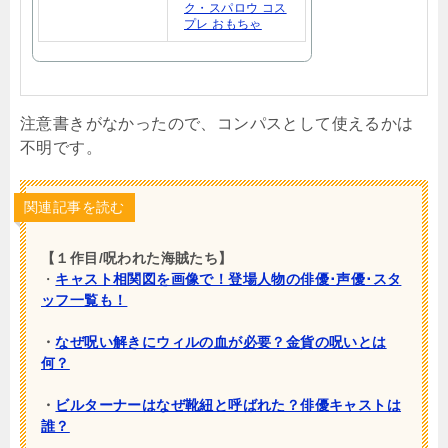
ク・スパロウ コス
プレ おもちゃ
注意書きがなかったので、コンパスとして使えるかは
不明です。
関連記事を読む
【１作目/呪われた海賊たち】
・
キャスト相関図を画像で！登場人物の俳優･声優･スタ
ッフ一覧も！
・
なぜ呪い解きにウィルの血が必要？金貨の呪いとは
何？
・
ビルターナーはなぜ靴紐と呼ばれた？俳優キャストは
誰？