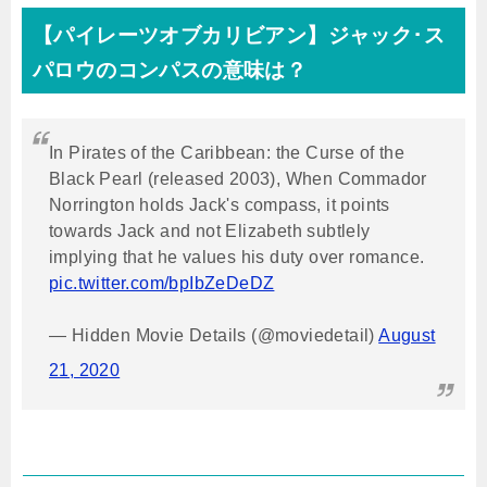
【パイレーツオブカリビアン】ジャック･ス
パロウのコンパスの意味は？
In Pirates of the Caribbean: the Curse of the
Black Pearl (released 2003), When Commador
Norrington holds Jack's compass, it points
towards Jack and not Elizabeth subtlely
implying that he values his duty over romance.
pic.twitter.com/bpIbZeDeDZ
— Hidden Movie Details (@moviedetail)
August
21, 2020