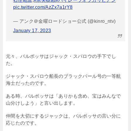
石住昭彦
,
#宗矢樹頼
#パイレーツオブカリビアン
pic.twitter.com/AzZx7a1rY8
— アンク＠金曜ロードショー公式 (@kinro_ntv)
January 17, 2023
元々、バルボッサはジャック・スパロウの手下でし
た。
ジャック・スパロウ船長のブラックパール号の一等航
海士だったのです。
ある時、バルボッサは「ありかも含め、宝はみんなで
山分けしよう」と言い出します。
仲間を大切にするジャックは、バルボッサの言い分に
応じたのです。