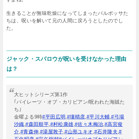
生きることが無味乾燥になってしまったバルボッサた
ちは、呪いを解いて元の人間に戻ろうとしたのでし
た。
ジャック・スパロウが呪いを受けなかった理由
は？
大ヒットシリーズ第1作
｢パイレーツ・オブ・カリビアン/呪われた海賊た
ち｣
金曜よる9時
#平田広明
,
#壤晴彦
,
#平川大輔
,
#弓場
沙織
,
#森田順平
,
#村松康雄
,
#佐々木梅治
,
#高宮俊
介
,
#青森伸
,
#湯屋敦子
,
#山形ユキオ
,
#石井隆夫
,
#