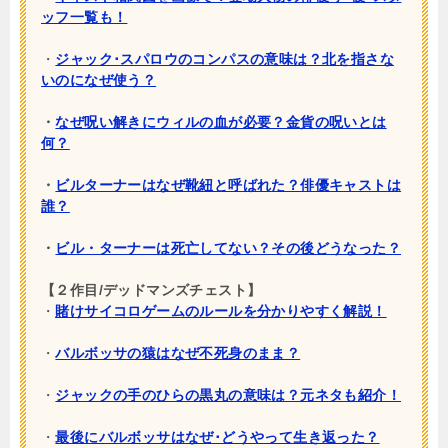
ッフ一覧も！
・
ジャック･スパロウのコンパスの意味は？北を指さな
いのになぜ使う？
・
なぜ呪い解きにウィルの血が必要？金貨の呪いとは
何？
・
ビルターナーはなぜ靴紐と呼ばれた？俳優キャストは
誰？
・
ビル・ターナーは死亡してない？その後どうなった？
【２作目/デッドマンズチェスト】
・
賭けサイコロゲームのルールを分かりやすく解説！
・
バルボッサの猿はなぜ不死身のまま？
・
ジャックの手のひらの黒丸の意味は？元ネタも紹介！
・
最後にバルボッサはなぜ･どうやって生き返った？