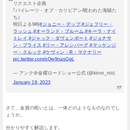
リクエスト企画
｢パイレーツ・オブ・カリビアン/呪われた海賊た
ち｣
明日よる9時
#ジョニー・デップ
,
#ジェフリー・
ラッシュ
,
#オーランド・ブルーム
,
#キーラ・ナイ
トレイ
,
#ジャック・ダヴェンポート
,
#ジョナサ
ン・プライス
,
#リー・アレンバーグ
,
#マッケンジ
ー・クルック
,
#ケヴィン・R・マクナリー
pic.twitter.com/sQw9nasGgL
— アンク＠金曜ロードショー公式 (@kinro_ntv)
January 19, 2023
さて、金貨の呪いとは、一体どのようなものなのでし
ょうか。
分かりやすく解説します。