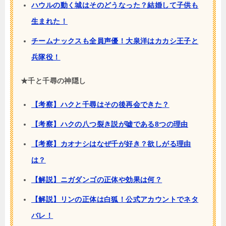
ハウルの動く城はそのどうなった？結婚して子供も
生まれた！
チームナックスも全員声優！大泉洋はカカシ王子と
兵隊役！
★千と千尋の神隠し
【考察】ハクと千尋はその後再会できた？
【考察】ハクの八つ裂き説が嘘である8つの理由
【考察】カオナシはなぜ千が好き？欲しがる理由
は？
【解説】ニガダンゴの正体や効果は何？
【解説】リンの正体は白狐！公式アカウントでネタ
バレ！