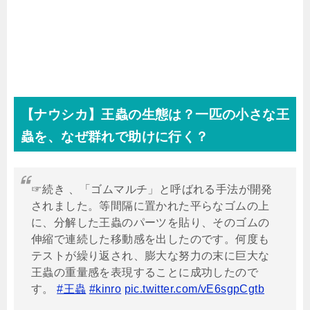
【ナウシカ】王蟲の生態は？一匹の小さな王
蟲を、なぜ群れで助けに行く？
☞続き 、「ゴムマルチ」と呼ばれる手法が開発
されました。等間隔に置かれた平らなゴムの上
に、分解した王蟲のパーツを貼り、そのゴムの
伸縮で連続した移動感を出したのです。何度も
テストが繰り返され、膨大な努力の末に巨大な
王蟲の重量感を表現することに成功したので
す。
#王蟲
#kinro
pic.twitter.com/vE6sgpCgtb