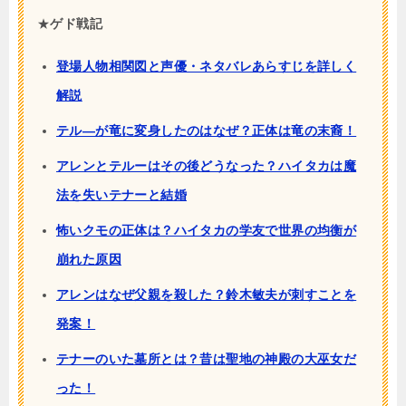
★
ゲド戦記
登場人物相関図と声優・ネタバレあらすじを詳しく
解説
テル―が竜に変身したのはなぜ？正体は竜の末裔！
アレンとテルーはその後どうなった？ハイタカは魔
法を失いテナーと結婚
怖いクモの正体は？ハイタカの学友で世界の均衡が
崩れた原因
アレンはなぜ父親を殺した？鈴木敏夫が刺すことを
発案！
テナーのいた墓所とは？昔は聖地の神殿の大巫女だ
った！