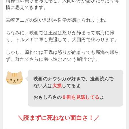
精神性の高さを考えると、人間の方が愚かだったり薄
情に思えてきます。
宮崎アニメの深い思想や哲学が感じられますね。
ちなみに、映画では王蟲は怒りが静まって腐海に帰
り、トルメキア軍も撤退して、大団円で終わります。
しかし、原作では王蟲は怒りが静まっても腐海へ帰ら
ず、群れでさらに南へ進むという展開です。
映画のナウシカが好きで、漫画読んで
ない人は
大損
してるよ
おもしろさの
８割を見逃してる
よ
＼読まずに死ねない面白さ！／