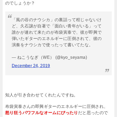
のでしょうか？
「風の谷のナウシカ」の裏話って程じゃないけ
ど、久石譲が自著で「面白い青年がいる」って
誰かが連れて来たのが布袋寅泰で、彼が即興で
弾いたギターのエネルギーに圧倒されて、彼の
演奏をナウシカで使ったって書いてたな。
— ねこうなぎ（WE） (@kyo_seyama)
December 24, 2019
知人が引き合わせてくれたんですね。
布袋寅泰さんの即興ギターのエネルギーに圧倒され、
怒り狂うパワフルなオームにぴったり
だと思ったので