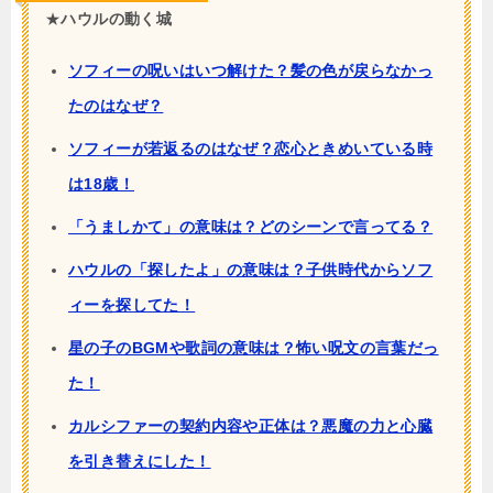
★
ハウルの動く城
ソフィーの呪いはいつ解けた？髪の色が戻らなかっ
たのはなぜ？
ソフィーが若返るのはなぜ？恋心ときめいている時
は18歳！
「うましかて」の意味は？どのシーンで言ってる？
ハウルの「探したよ」の意味は？子供時代からソフ
ィーを探してた！
星の子のBGMや歌詞の意味は？怖い呪文の言葉だっ
た！
カルシファーの契約内容や正体は？悪魔の力と心臓
を引き替えにした！