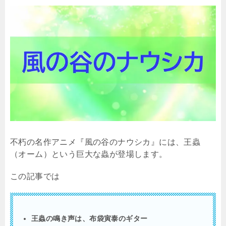
不朽の名作アニメ『風の谷のナウシカ』には、王蟲
（オーム）という巨大な蟲が登場します。
この記事では
王蟲の鳴き声は、布袋寅泰のギター