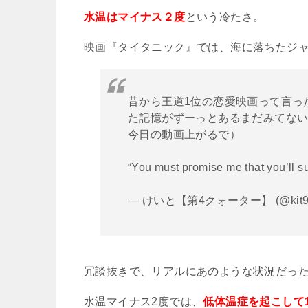
水温はマイナス２度
という冷たさ。
映画『タイタニック』では、海に落ちたジ
昔から王道1位の恋愛映画って言っ
た記憶がずーっとあるまだみてな
今日の動画上がるで）
“You must promise me that you’ll s
— けいと【第4クォーター】 (@kit92
冗談抜きで、リアルにあのような状況だっ
水温マイナス
2
度では、
低体温症を起こして1