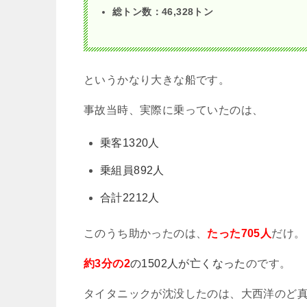
総トン数：
46,328
トン
というかなり大きな船です。
事故当時、実際に乗っていたのは、
乗客1320人
乗組員892人
合計2212人
このうち助かったのは、
たった705人
だけ。
約3分の2
の1502人が亡くなった
のです。
タイタニックが沈没したのは、大西洋のど