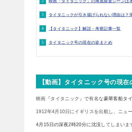
映画『タイタニック』の海底探査シーンは
タイタニックが引き揚げられない理由は？海
【タイタニック】解説・考察記事一覧
タイタニック号の現在の姿まとめ
【動画】タイタニック号の現在
映画『タイタニック』で有名な
豪華客船タ
1912
年
4
月
10
日にイギリスを出航し、ニュ
4月15日の深夜2時20分に沈没
してしまいま