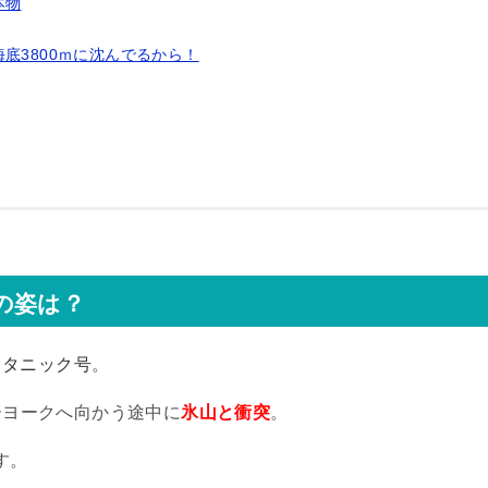
本物
底3800ｍに沈んでるから！
の姿は？
イタニック号
。
ーヨークへ向かう途中に
氷山と衝突
。
す。