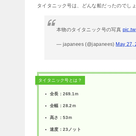
タイタニック号は、どんな船だったのでし
本物のタイタニック号の写真
pic.t
— japanees (@japanees)
May 27,
タイタニック号とは？
全長：269.1ｍ
全幅：
28.2
ｍ
高さ：
53
ｍ
速度：23ノット