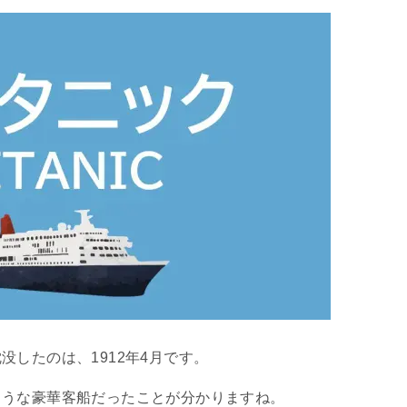
沈没したのは、
1912
年
4
月です。
ような豪華客船だったことが分かりますね。