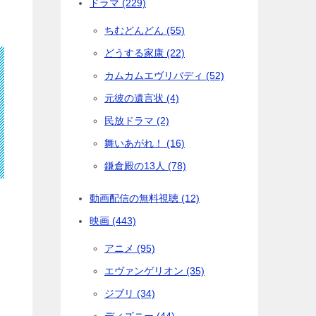
ドラマ (229)
ちむどんどん (55)
どうする家康 (22)
カムカムエヴリバディ (52)
元彼の遺言状 (4)
民放ドラマ (2)
舞いあがれ！ (16)
鎌倉殿の13人 (78)
動画配信の無料視聴 (12)
映画 (443)
アニメ (95)
エヴァンゲリオン (35)
ジブリ (34)