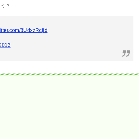
ょう？
witter.com/8UdxzRcijd
 2013