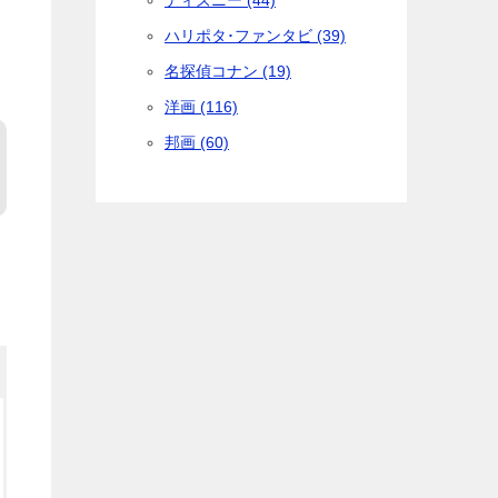
ディズニー (44)
ハリポタ･ファンタビ (39)
名探偵コナン (19)
洋画 (116)
邦画 (60)