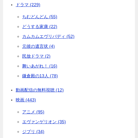
ドラマ (229)
ちむどんどん (55)
どうする家康 (22)
カムカムエヴリバディ (52)
元彼の遺言状 (4)
民放ドラマ (2)
舞いあがれ！ (16)
鎌倉殿の13人 (78)
動画配信の無料視聴 (12)
映画 (443)
アニメ (95)
エヴァンゲリオン (35)
ジブリ (34)