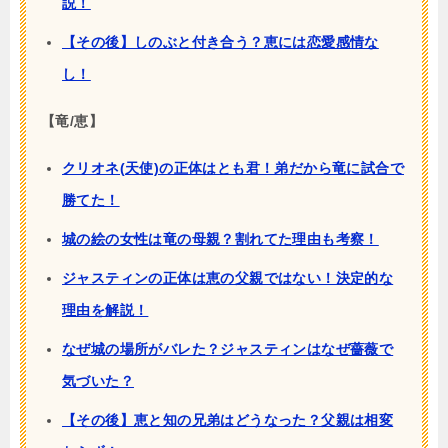
説！
【その後】しのぶと付き合う？恵には恋愛感情な
し！
【竜/恵】
クリオネ(天使)の正体はとも君！弟だから竜に試合で
勝てた！
城の絵の女性は竜の母親？割れてた理由も考察！
ジャスティンの正体は恵の父親ではない！決定的な
理由を解説！
なぜ城の場所がバレた？ジャスティンはなぜ薔薇で
気づいた？
【その後】恵と知の兄弟はどうなった？父親は相変