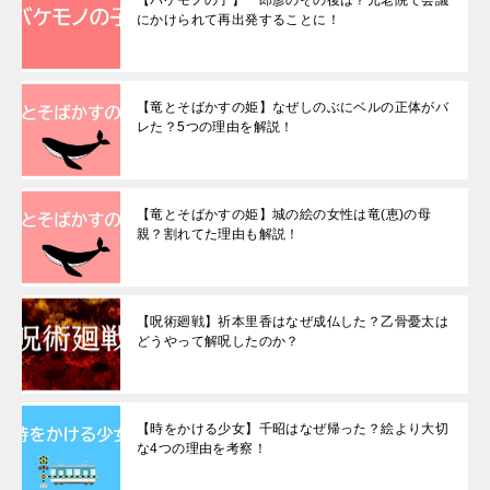
にかけられて再出発することに！
【竜とそばかすの姫】なぜしのぶにベルの正体がバ
レた？5つの理由を解説！
【竜とそばかすの姫】城の絵の女性は竜(恵)の母
親？割れてた理由も解説！
【呪術廻戦】祈本里香はなぜ成仏した？乙骨憂太は
どうやって解呪したのか？
【時をかける少女】千昭はなぜ帰った？絵より大切
な4つの理由を考察！