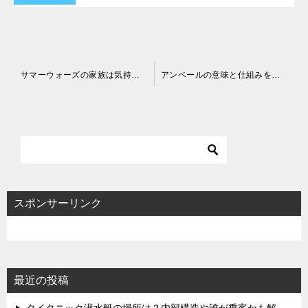
投
サマーウォーズの家族は気持ち悪い？絆と家族愛がステレオタイプで古臭い？
アンベールの意味と仕組みを解説！ジャスティンに権限がある理由も！
稿
ナ
ビ
ゲ
ー
シ
スポンサーリンク
ョ
ン
最近の投稿
タイタニック潜水艇の場所は？内部構造や誰が乗客かも解