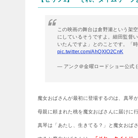
この映画の舞台は倉野瀬という架
にしているそうですよ。細田監督
いたんですよ」とのことです。「
pic.twitter.com/AhQXlO2CnK
— アンク＠金曜ロードショー公式 (@ki
魔女おばさんが最初に登場するのは、真琴
母親に頼まれた桃を魔女おばさんに届けに
真琴は「あたし、生きてる？」と魔女おば