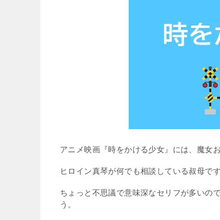
アニメ映画『時をかける少女』には、魔女
ヒロイン真琴が何でも相談している叔母で
ちょっと不思議で意味深なセリフが多いの
う。