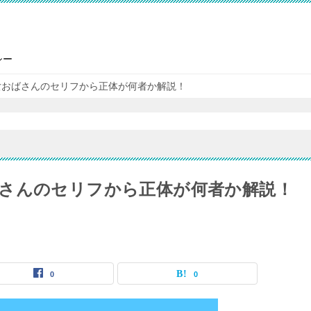
シー
女おばさんのセリフから正体が何者か解説！
さんのセリフから正体が何者か解説！
0
0