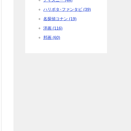
ディズニー (44)
ハリポタ･ファンタビ (39)
名探偵コナン (19)
洋画 (116)
邦画 (60)