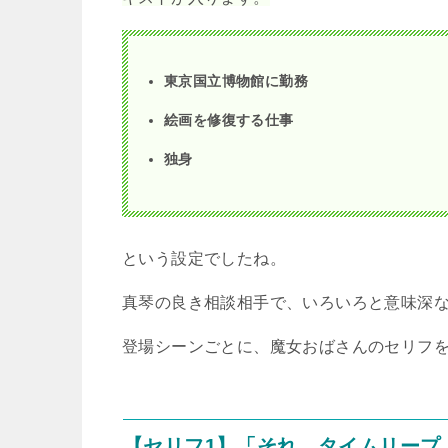
東京国立博物館に勤務
絵画を修復する仕事
独身
という設定でしたね。
真琴の良き相談相手で、いろいろと意味深
登場シーンごとに、魔女おばさんのセリフ
【セリフ
1
】「それ、タイムリープ