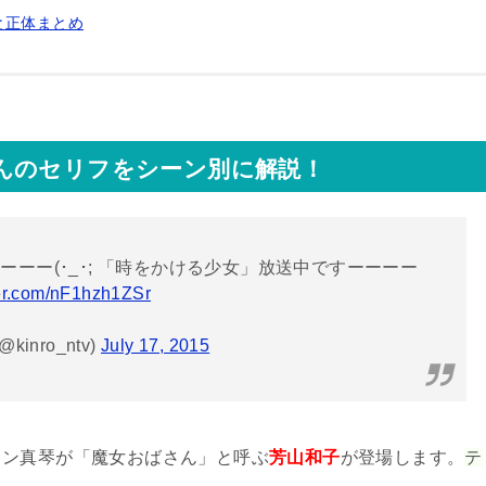
と正体まとめ
んのセリフをシーン別に解説！
ーー(･_･; 「時をかける少女」放送中ですーーーー
ter.com/nF1hzh1ZSr
nro_ntv)
July 17, 2015
イン真琴が「魔女おばさん」と呼ぶ
芳山和子
が登場します。
テ