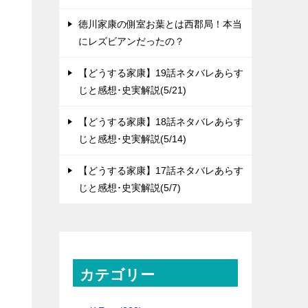
徳川家康の側室お葉とは西郡局！本当
にレズビアンだったの？
【どうする家康】19話ネタバレあらす
じと感想･史実解説(5/21)
【どうする家康】18話ネタバレあらす
じと感想･史実解説(5/14)
【どうする家康】17話ネタバレあらす
じと感想･史実解説(5/7)
カテゴリー