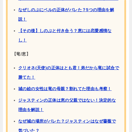
なぜしのぶにベルの正体がバレた？5つの理由を解
説！
【その後】しのぶと付き合う？恵には恋愛感情な
し！
【竜/恵】
クリオネ(天使)の正体はとも君！弟だから竜に試合で
勝てた！
城の絵の女性は竜の母親？割れてた理由も考察！
ジャスティンの正体は恵の父親ではない！決定的な
理由を解説！
なぜ城の場所がバレた？ジャスティンはなぜ薔薇で
気づいた？