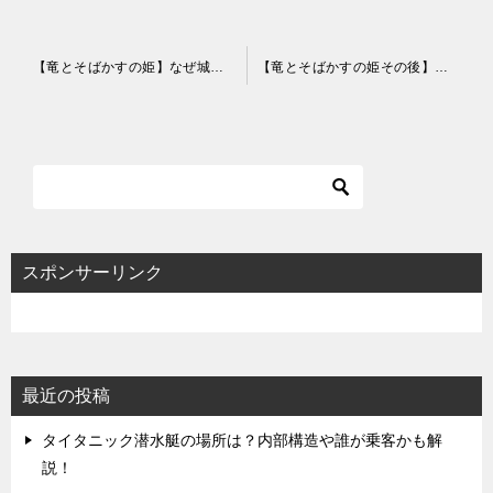
投
【竜とそばかすの姫】なぜ城の場所がバレた？ジャスティンが気づいた理由は？
【竜とそばかすの姫その後】しのぶと付き合う？恵には恋愛感情なし！
稿
ナ
ビ
ゲ
ー
シ
スポンサーリンク
ョ
ン
最近の投稿
タイタニック潜水艇の場所は？内部構造や誰が乗客かも解
説！