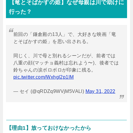
【竜とそばかすの姫】なぜ母親は川で助けに
行った？
前回の「鎌倉殿の13人」で、大好きな映画「竜
とそばかすの姫」を思い出される。
同じく、川で母と別れるシーンだが、前者では
八重の顔(マッチョ義村は忘れよう〜)、後者では
鈴ちゃんの涙ボロボロが印象に残る。
pic.twitter.com/Wxhgl2p1lM
— セイ (@qRDZq9WVjM5VALl)
May 31, 2022
【理由1】放っておけなかったから