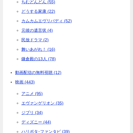
ちむどんどん (55)
どうする家康 (22)
カムカムエヴリバディ (52)
元彼の遺言状 (4)
民放ドラマ (2)
舞いあがれ！ (16)
鎌倉殿の13人 (78)
動画配信の無料視聴 (12)
映画 (443)
アニメ (95)
エヴァンゲリオン (35)
ジブリ (34)
ディズニー (44)
ハリポタ･ファンタビ (39)