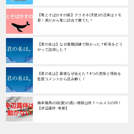
【竜とそばかすの姫】クリオネ(天使)の正体はトモ
君！弟だから竜に試合で勝てた！
【君の名は】なぜ避難訓練で助かった？町長をどう
やって説得した？
【君の名は】最後なぜ会えた？4つの意味と理由を
監督コメントから読み解く！
橋本陽馬の頭(髪)の黒い模様は何？ヘルメスの印！
【岸辺露伴･考察】