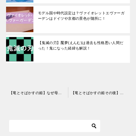
モデル国や時代設定は？ヴァイオレットエヴァーガ
ーデンはドイツや京都の景色が随所に！
【鬼滅の刃】魘夢(えんむ)は過去も性格悪い人間だ
った！鬼になった経緯も解説！
投
【竜とそばかすの姫】なぜ母親は川で助けに行った？2つの理由を解説！
【竜とそばかすの姫その後】恵と知の兄弟はどうなった？父親は相変わらず！
稿
ナ
ビ
ゲ