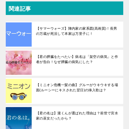
関連記事
【サマーウォーズ】陣内家の家系図(高画質)！長男
の万蔵が死没して本家は万里子に！
【君の膵臓をたべたい】病名は「架空の病気」と作
者が告白！なぜ膵臓の病気にした？
【ミニオン危機一髪の曲】グルーがウキウキする場
面(ルーシーにキスされた翌日)の挿入歌は？
【君の名は】瀧くんが選ばれた理由は？前世で宮水
家の巫女だったから？