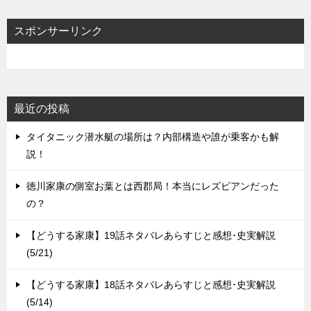
ー
シ
スポンサーリンク
ョ
ン
最近の投稿
タイタニック潜水艇の場所は？内部構造や誰が乗客かも解
説！
徳川家康の側室お葉とは西郡局！本当にレズビアンだった
の？
【どうする家康】19話ネタバレあらすじと感想･史実解説
(5/21)
【どうする家康】18話ネタバレあらすじと感想･史実解説
(5/14)