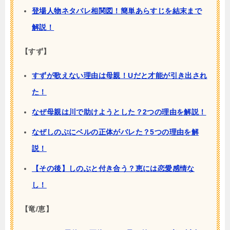
登場人物ネタバレ相関図！簡単あらすじを結末まで
解説！
【すず】
すずが歌えない理由は母親！Uだと才能が引き出され
た！
なぜ母親は川で助けようとした？2つの理由を解説！
なぜしのぶにベルの正体がバレた？5つの理由を解
説！
【その後】しのぶと付き合う？恵には恋愛感情な
し！
【竜/恵】