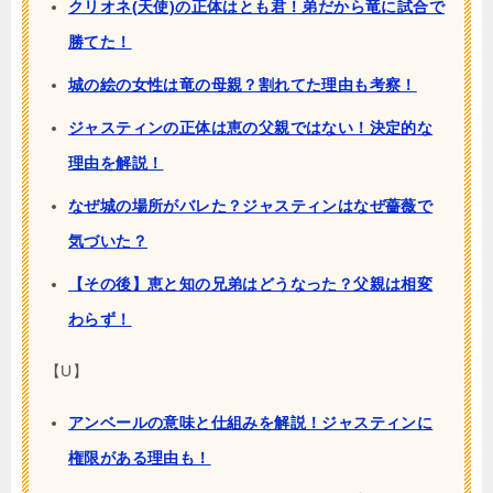
クリオネ(天使)の正体はとも君！弟だから竜に試合で
勝てた！
城の絵の女性は竜の母親？割れてた理由も考察！
ジャスティンの正体は恵の父親ではない！決定的な
理由を解説！
なぜ城の場所がバレた？ジャスティンはなぜ薔薇で
気づいた？
【その後】恵と知の兄弟はどうなった？父親は相変
わらず！
【U】
アンベールの意味と仕組みを解説！ジャスティンに
権限がある理由も！