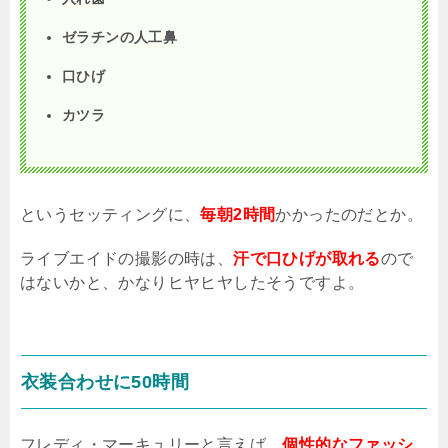
ゼラチンの人工鼻
口ひげ
カツラ
というセッティングに、
毎朝2時間
かかったのだとか。
ライブエイドの撮影の時は、
汗で口ひげが取れる
ので
はないかと、かなりヒヤヒヤしたそうですよ。
衣装合わせに
50
時間
フレディ・マーキュリーと言えば、
個性的なファッシ