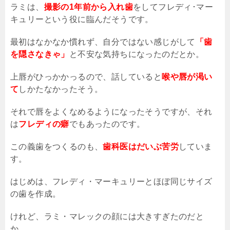
ラミは、
撮影の1年前から入れ歯
をしてフレディ･マー
キュリーという役に臨んだそうです。
最初はなかなか慣れず、自分ではない感じがして
「歯
を隠さなきゃ」
と不安な気持ちになったのだとか。
上唇がひっかかっるので、話していると
喉や唇が渇い
て
しかたなかったそう。
それで唇をよくなめるようになったそうですが、それ
は
フレディの癖
でもあったのです。
この義歯をつくるのも、
歯科医はだいぶ苦労
していま
す。
はじめは、フレディ・マーキュリーとほぼ同じサイズ
の歯を作成。
けれど、ラミ・マレックの顔には大きすぎたのだと
か。