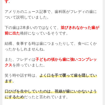
す
。
アメリカのニュース記事で、歯科医がフレディの歯に
ついて説明していました。
下の歯は
2
本多いのではなくて、
並びきれなかった歯が
前に出た
格好になっているそうです。
結構、食事する時は歯につまったりして、食べにくか
ったかもしれませんね。
また、フレディは
子どもの頃から歯に強いコンプレッ
クス
を持っていました。
笑う時や話す時は、
よく口を手で覆って歯を隠してい
ます
。
口ひげを生やしていたのは、視線が歯にいかないよう
にするため
だったと言われています。