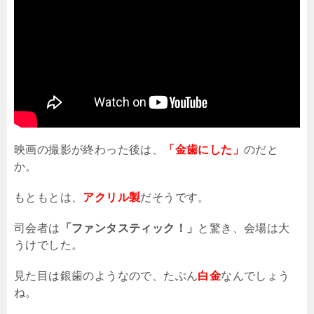
映画の撮影が終わった後は、
「金歯にした」
のだと
か。
もともとは、
アクリル製
だそうです。
司会者は
「ファンタスティック！」
と驚き、会場は大
うけでした。
見た目は銀歯のようなので、たぶん
白金
なんでしょう
ね。