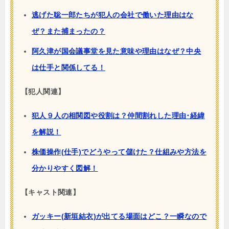
逃げた聡一郎たちが犯人の会社で働いた理由はな
ぜ？また捕まったの？
阿久津が国会議事堂を見た意味や理由はなぜ？中央
は仕手と関係してる！
【犯人関連】
犯人９人の相関図や役割は？仲間割れした理由･経緯
を解説！
株価操作(仕手)でどうやって儲けた？仕組みや方法を
分かりやすく図解！
【キャスト関連】
ガッキー(新垣結衣)が出てる場面はどこ？一瞬なので