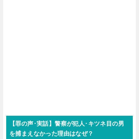
【罪の声･実話】警察が犯人･キツネ目の男
を捕まえなかった理由はなぜ？