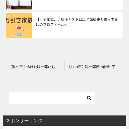
【万引家族】子役キャストは誰？城桧吏と佐々木み
ゆのプロフィールも！
投
【罪の声】逃げた聡一郎たちが犯人の会社で働いた理由はなぜ？また捕まったの？
【罪の声】聡一郎役の俳優･宇野祥平が出演するオススメ映画6選！
稿
ナ
ビ
ゲ
ー
シ
スポンサーリンク