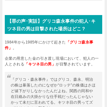
【罪の声･実話】グリコ森永事件の犯人･キ
ツネ目の男は目撃された場所はどこ？
1984
年から
1985
年にかけて起きた
「グリコ森永事
件」
。
企業の用意した金の引き渡し現場において、犯人の一
人とされる
「キツネ目の男」
が目撃されています。
『グリコ・森永事件』ではグリコ、森永、明治
の株は暴落したのになぜか“ロッテ”の株価はさほ
ど値下がりしなかったんだよね。関西の同和や
在日絡みの大掛かりな仕手戦だったんじゃない
かって未だに言われてる。キツネ目の男ってズ