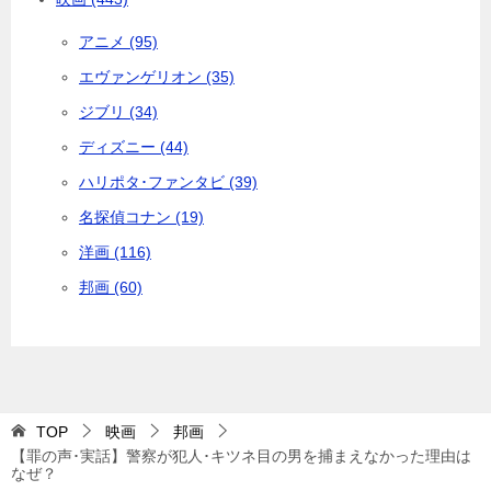
アニメ (95)
エヴァンゲリオン (35)
ジブリ (34)
ディズニー (44)
ハリポタ･ファンタビ (39)
名探偵コナン (19)
洋画 (116)
邦画 (60)
TOP
映画
邦画
【罪の声･実話】警察が犯人･キツネ目の男を捕まえなかった理由は
なぜ？