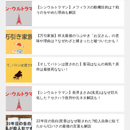
【シンウルトラマン】メフィラスの動機目的は？戦
うのをやめた理由も解説
【万引家族】祥太最後のつぶやき「お父さん」の意
味や理由は？なぜわざと捕まったと嘘ついたかも！
【そしてバトンは渡された】梨花はなんの病気？原
作は最後死なない！
【シンウルトラマン】長澤まさみ(浅見)はなぜ巨大
化した？セクハラ批判や元ネタ解説も！
22年目の告白|里香はなぜ殺された?犯人自身に似て
たから!口パクの最後の言葉も解説