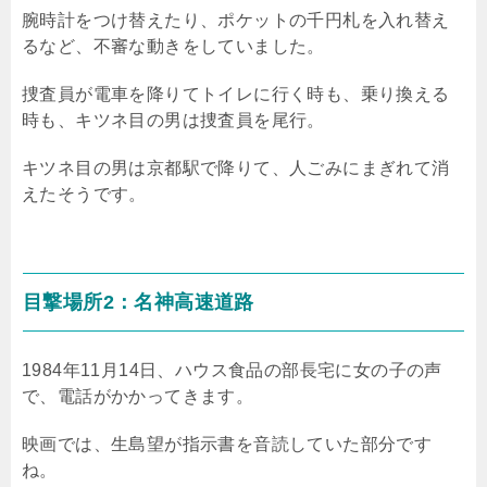
腕時計をつけ替えたり、ポケットの千円札を入れ替え
るなど、不審な動きをしていました。
捜査員が電車を降りてトイレに行く時も、乗り換える
時も、キツネ目の男は捜査員を尾行。
キツネ目の男は京都駅で降りて、人ごみにまぎれて消
えたそうです。
目撃場所
2
：名神高速道路
1984
年
11
月
14
日、ハウス食品の部長宅に女の子の声
で、電話がかかってきます。
映画では、生島望が指示書を音読していた部分です
ね。