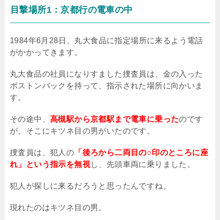
目撃場所
1
：京都行の電車の中
1984
年
6
月
28
日、丸大食品に指定場所に来るよう電話
がかかってきます。
丸大食品の社員になりすました捜査員は、金の入った
ボストンバックを持って、指示された場所に向かいま
す。
その途中、
高槻駅から京都駅まで電車に乗った
のです
が、そこにキツネ目の男がいたのです。
捜査員は、犯人の
「後ろから二両目の○印のところに座
れ」という指示を無視
し、先頭車両に乗りました。
犯人が探しに来るだろうと思ったんですね。
現れたのはキツネ目の男。