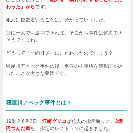
わった」から
です。
犯人は複数名いることは、分かっていました。
別に一人でも逮捕できれば、そこから事件は解決でき
そうですよね。
どうして「一網打尽」にこだわったのでしょう？
寝屋川アベック事件の後、事件の主導権を警視庁が握
ったことが大きな要因です。
寝屋川アベック事件とは？
1984
年
6
月
2
日、
江崎グリコ
は犯人の指示通りに、
3億
円つんだ車
を、指定のレストランに起きました。