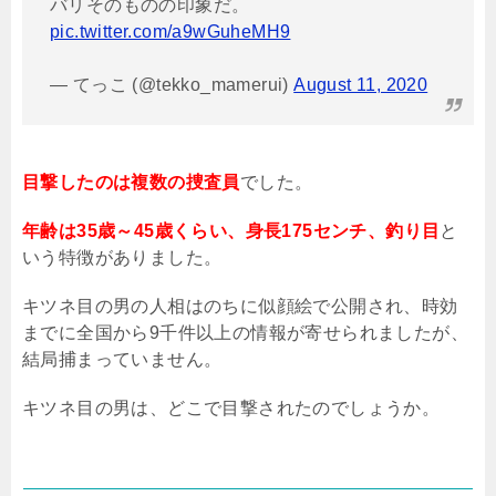
バリそのものの印象だ。
pic.twitter.com/a9wGuheMH9
— てっこ (@tekko_mamerui)
August 11, 2020
目撃したのは複数の捜査員
でした。
年齢は35歳～45歳くらい、身長175センチ、釣り目
と
いう特徴がありました。
キツネ目の男の人相はのちに似顔絵で公開され、時効
までに全国から
9
千件以上の情報が寄せられましたが、
結局捕まっていません。
キツネ目の男は、どこで目撃されたのでしょうか。