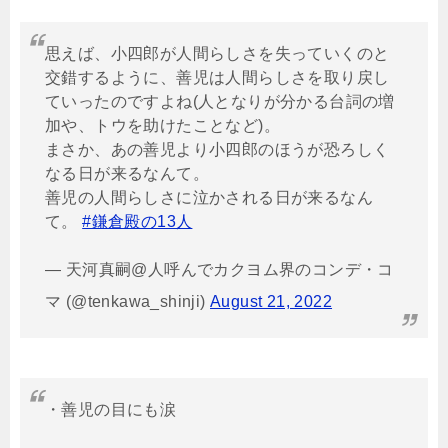
思えば、小四郎が人間らしさを失っていくのと
交錯するように、善児は人間らしさを取り戻し
ていったのですよね(人となりが分かる台詞の増
加や、トウを助けたことなど)。
まさか、あの善児より小四郎のほうが恐ろしく
なる日が来るなんて。
善児の人間らしさに泣かされる日が来るなん
て。
#鎌倉殿の13人
— 天河真嗣@人呼んでカクヨム界のコンデ・コ
マ (@tenkawa_shinji)
August 21, 2022
・善児の目にも涙