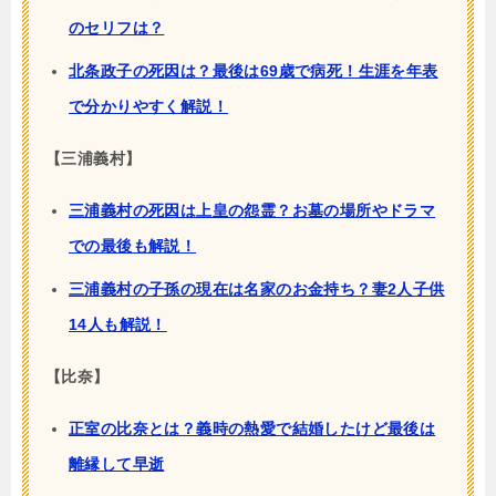
のセリフは？
北条政子の死因は？最後は69歳で病死！生涯を年表
で分かりやすく解説！
【三浦義村】
三浦義村の死因は上皇の怨霊？お墓の場所やドラマ
での最後も解説！
三浦義村の子孫の現在は名家のお金持ち？妻2人子供
14人も解説！
【比奈】
正室の比奈とは？義時の熱愛で結婚したけど最後は
離縁して早逝