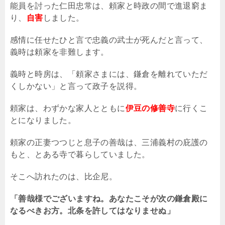
能員を討った仁田忠常は、頼家と時政の間で進退窮ま
り、
自害
しました。
感情に任せたひと言で忠義の武士が死んだと言って、
義時は頼家を非難します。
義時と時房は、「頼家さまには、鎌倉を離れていただ
くしかない」と言って政子を説得。
頼家は、わずかな家人とともに
伊豆の修善寺
に行くこ
とになりました。
頼家の正妻つつじと息子の善哉は、三浦義村の庇護の
もと、とある寺で暮らしていました。
そこへ訪れたのは、比企尼。
「善哉様でございますね。あなたこそが次の鎌倉殿に
なるべきお方。北条を許してはなりませぬ」