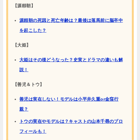
【源頼朝】
源頼朝の死因と死亡年齢は？最後は落馬前に脳卒中
を起こした？
【大姫】
大姫はその後どうなった？史実とドラマの違いも解
説！
【善児＆トウ】
善児は実在しない！モデルは小平井久重or金窪行
親？
トウの実在やモデルは？キャストの山本千尋のプロ
フィールも！