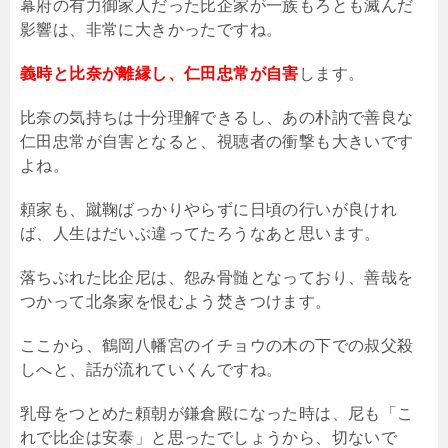
幕府の有力御家人だった比企家が一族もろとも滅んだ
影響は、非常に大きかったですね。
義時と比奈が離縁し、仁田忠常が自害
します。
比奈の気持ちは十分理解できるし、あの朴訥で善良な
仁田忠常が自害となると、視聴者の衝撃も大きいです
よね。
頼家も、蹴鞠ばっかりやらずに日頃の行いが良けれ
ば、人生はだいぶ違ってたろうなあと思います。
落ちぶれた比企尼は、怨み骨髄となっており、善哉を
つかって北条家を恨むよう焚きつけます。
ここから、鶴岡八幡宮のイチョウの木の下での叔父殺
しへと、話が流れていくんですね。
乳母をつとめた頼朝が鎌倉殿になった時は、尼も「こ
れで比企は安泰」と思ったでしょうから、切ないで