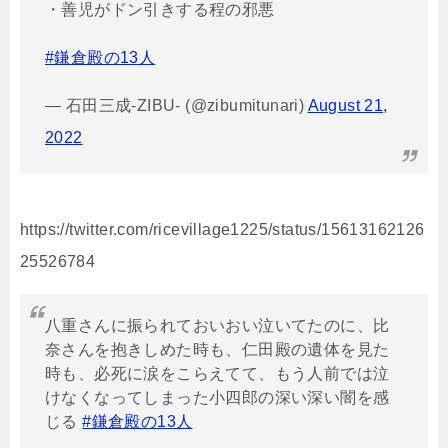
・善児がドン引きする程の邪悪
#鎌倉殿の13人
— 石田三成-ZIBU- (@zibumitunari)
August 21,
2022
https://twitter.com/ricevillage1225/status/15613162126
25526784
八重さんに振られておいおい泣いてたのに、比
奈さんを抱きしめた時も、仁田殿の遺体を見た
時も、必死に涙をこらえてて、もう人前では泣
けなくなってしまった小四郎の深い深い闇を感
じる
#鎌倉殿の13人