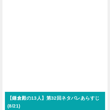
【鎌倉殿の
13
人】第32回ネタバレあらすじ
(8
/21
)