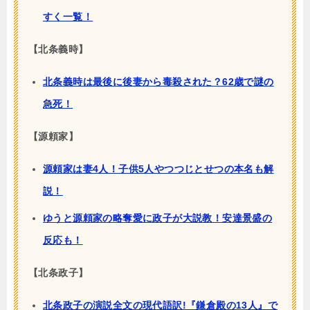
すく一覧！
【北条義時】
北条義時は最後に後妻から毒殺された？62歳で謎の
急死！
【源頼家】
源頼家は妻4人！子供5人やつつじとせつの本名も解
説！
ゆうと源頼家の略奪愛に政子が大説教！安達景盛の
反応も！
【北条政子】
北条政子の演説全文の現代語訳!『鎌倉殿の13人』で