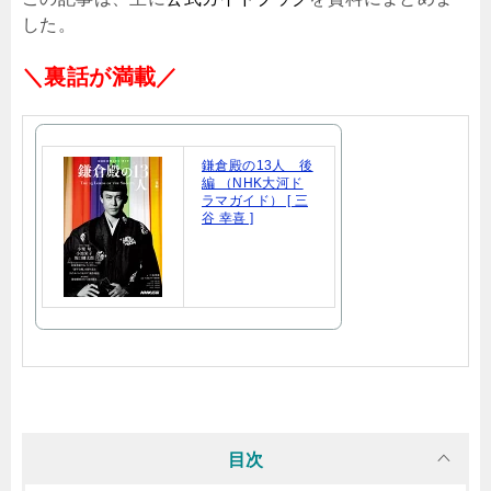
した。
＼裏話が満載／
鎌倉殿の13人 後
編 （NHK大河ド
ラマガイド） [ 三
谷 幸喜 ]
目次