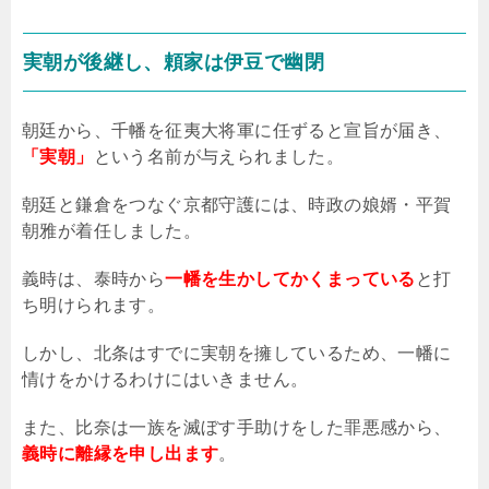
実朝が後継し、頼家は伊豆で幽閉
朝廷から、千幡を征夷大将軍に任ずると宣旨が届き、
「実朝」
という名前が与えられました。
朝廷と鎌倉をつなぐ京都守護には、時政の娘婿・平賀
朝雅が着任しました。
義時は、泰時から
一幡を生かしてかくまっている
と打
ち明けられます。
しかし、北条はすでに実朝を擁しているため、一幡に
情けをかけるわけにはいきません。
また、比奈は一族を滅ぼす手助けをした罪悪感から、
義時に離縁を申し出ます
。