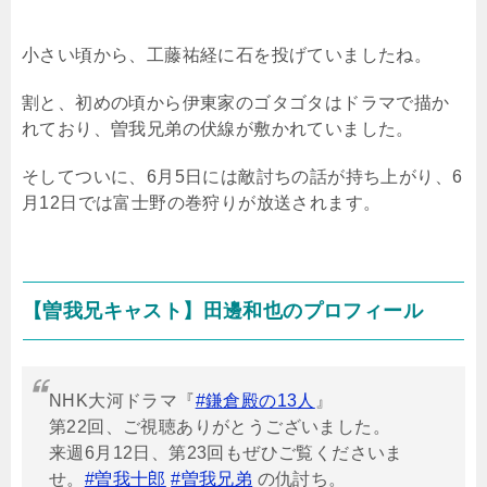
小さい頃から、工藤祐経に石を投げていましたね。
割と、初めの頃から伊東家のゴタゴタはドラマで描か
れており、曽我兄弟の伏線が敷かれていました。
そしてついに、
6
月
5
日には敵討ちの話が持ち上がり、
6
月
12
日では富士野の巻狩りが放送されます。
【曽我兄キャスト】田邊和也のプロフィール
NHK大河ドラマ『
#鎌倉殿の13人
』
第22回、ご視聴ありがとうございました。
来週6月12日、第23回もぜひご覧くださいま
せ。
#曽我十郎
#曽我兄弟
の仇討ち。