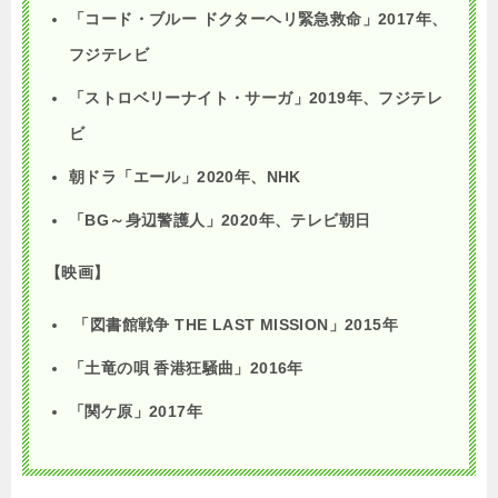
「コード・ブルー ドクターヘリ緊急救命」
2017
年、
フジテレビ
「ストロベリーナイト・サーガ」
2019
年、フジテレ
ビ
朝ドラ「エール」
2020
年、
NHK
「
BG
～身辺警護人」
2020
年、テレビ朝日
【映画】
「図書館戦争 THE LAST MISSION」2015年
「土竜の唄 香港狂騒曲」
2016
年
「関ケ原」
2017
年