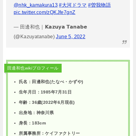
@nhk_kamakura13
#大河ドラマ
#曽我物語
pic.twitter.com/zQKJfe7gnZ
— 田邊和也｜𝗞𝗮𝘇𝘂𝘆𝗮 𝗧𝗮𝗻𝗮𝗯𝗲
(@Kazuyatanabe)
June 5, 2022
田邊和也wikiプロフィール
氏名：田邊和也(たなべ・かずや)
生年月日：1985年7月31日
年齢：36歳(2022年6月現在)
出身地：神奈川県
身長：183cm
所属事務所：ケイファクトリー