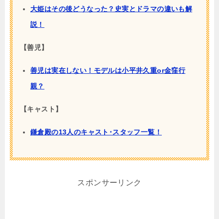
大姫はその後どうなった？史実とドラマの違いも解
説！
【善児】
善児は実在しない！モデルは小平井久重or金窪行
親？
【キャスト】
鎌倉殿の13人のキャスト･スタッフ一覧！
スポンサーリンク