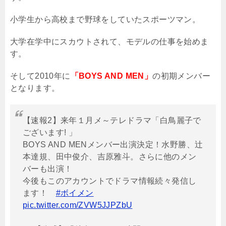
小学生から高校まで野球をしていたスポーツマン。
大学在学中にスカウトされて、モデルの仕事を始めま
す。
そして
2010
年に
「BOYS AND MEN」
の初期メンバー
となります。
【速報2】来年１月メ～テレドラマ「白鳥麗子で
ございます! 」
BOYS AND MENメンバー出演決定！水野勝、辻
本達規、田中俊介、吉原雅斗。さらに他のメン
バーも出演！
今後もこのアカウントでドラマ情報続々発信し
ます！
#ボイメン
pic.twitter.com/ZVW5JJPZbU