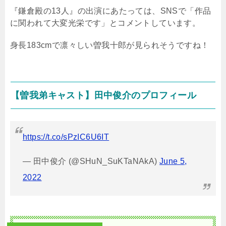
『鎌倉殿の
13
人』の出演にあたっては、
SNS
で「作品
に関われて大変光栄です」とコメントしています。
身長
183cm
で凛々しい曽我十郎が見られそうですね！
【曽我弟キャスト】田中俊介のプロフィール
https://t.co/sPzIC6U6IT
— 田中俊介 (@SHuN_SuKTaNAkA)
June 5,
2022