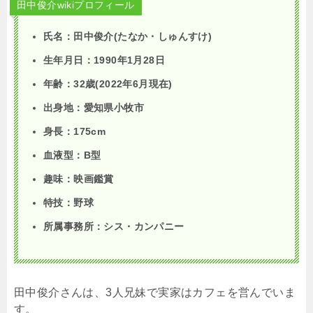
田中俊介wikiプロフィール
氏名：田中俊介(たなか・しゅんすけ)
生年月日：1990年1月28日
年齢：32歳(2022年6月現在)
出身地：愛知県小牧市
身長：175cm
血液型：B型
趣味：映画鑑賞
特技：野球
所属事務所：シス・カンパニー
田中俊介さんは、
3
人兄妹で実家はカフェを営んでいま
す。