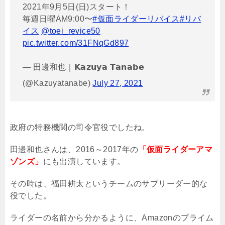
2021年9月5日(日)スタート！
毎週日曜AM9:00〜
#仮面ライダーリバイス
#リバ
イス
@toei_revice50
pic.twitter.com/31FNqGd897
— 田邊和也｜𝗞𝗮𝘇𝘂𝘆𝗮 𝗧𝗮𝗻𝗮𝗯𝗲
(@Kazuyatanabe)
July 27, 2021
政府の特務機関の司令官役でしたね。
田邊和也さんは、
2016
～
2017
年の
「仮面ライダーアマ
ゾンズ」
にも出演しています。
その時は、福田耕太というチームのサブリーダー的な
役でした。
ライダーの名前から分かるように、
Amazon
のプライム