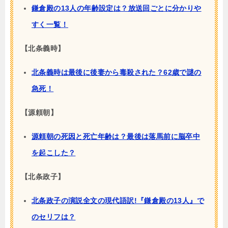
鎌倉殿の13人の年齢設定は？放送回ごとに分かりや
すく一覧！
【北条義時】
北条義時は最後に後妻から毒殺された？62歳で謎の
急死！
【源頼朝】
源頼朝の死因と死亡年齢は？最後は落馬前に脳卒中
を起こした？
【北条政子】
北条政子の演説全文の現代語訳!『鎌倉殿の13人』で
のセリフは？