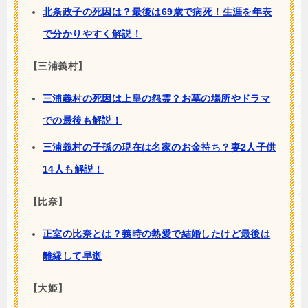
北条政子の死因は？最後は69歳で病死！生涯を年表
で分かりやすく解説！
【三浦義村】
三浦義村の死因は上皇の怨霊？お墓の場所やドラマ
での最後も解説！
三浦義村の子孫の現在は名家のお金持ち？妻2人子供
14人も解説！
【比奈】
正室の比奈とは？義時の熱愛で結婚したけど最後は
離縁して早逝
【大姫】