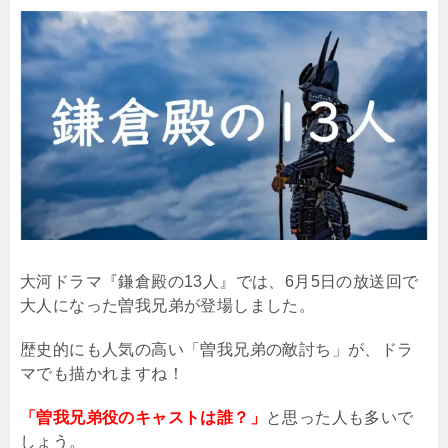
大河ドラマ『鎌倉殿の
13
人』では、
6
月
5
日の放送回で
大人になった曽我兄弟が登場しました。
歴史的にも人気の高い「曽我兄弟の敵討ち」が、ドラ
マでも描かれますね！
「曽我兄弟役のキャストは誰？」
と思った人も多いで
しょう。