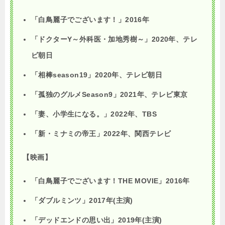
「白鳥麗子でございます！」2016年
「ドクター
Y
～外科医・加地秀樹～」
2020
年、テレ
ビ朝日
「相棒
season19
」
2020
年、テレビ朝日
「孤独のグルメ
Season9
」
2021
年、テレビ東京
「妻、小学生になる。」
2022
年、
TBS
「新・ミナミの帝王」
2022
年、関西テレビ
【映画】
「白鳥麗子でございます！THE MOVIE」2016年
「ダブルミンツ」
2017
年
(
主演
)
「デッドエンドの思い出」
2019
年
(
主演
)