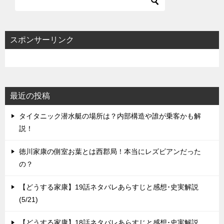
ゲ
ー
シ
スポンサーリンク
ョ
ン
最近の投稿
タイタニック潜水艇の場所は？内部構造や誰が乗客かも解
説！
徳川家康の側室お葉とは西郡局！本当にレズビアンだった
の？
【どうする家康】19話ネタバレあらすじと感想･史実解説
(5/21)
【どうする家康】18話ネタバレあらすじと感想･史実解説