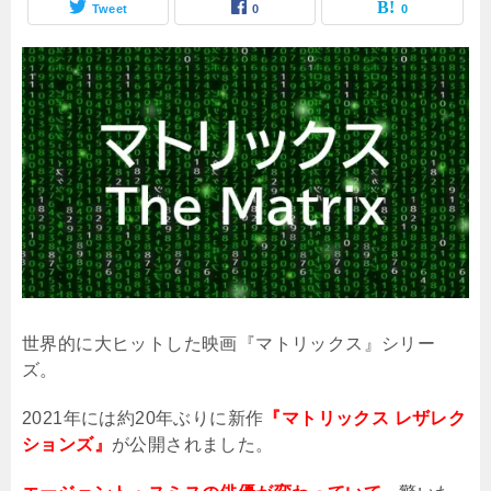
Tweet
0
0
世界的に大ヒットした映画『マトリックス』シリー
ズ。
2021
年には約
20
年ぶりに新作
『マトリックス レザレク
ションズ』
が公開されました。