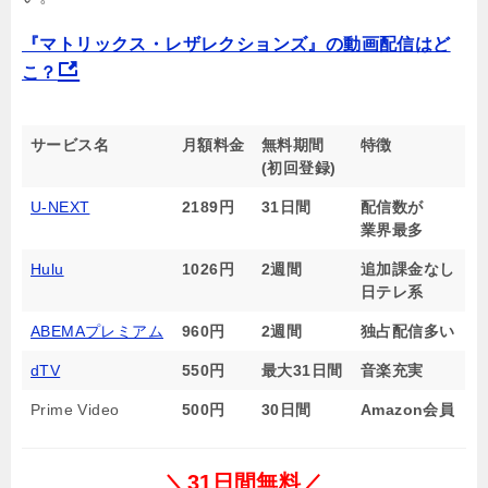
『マトリックス・レザレクションズ』の動画配信はど
こ？
サービス名
月額料金
無料期間
特徴
(初回登録)
U-NEXT
2189円
31日間
配信数が
業界最多
Hulu
1026円
2週間
追加課金なし
日テレ系
ABEMAプレミアム
960円
2週間
独占配信多い
dTV
550円
最大31日間
音楽充実
Prime Video
500円
30日間
Amazon会員
＼31日間無料／