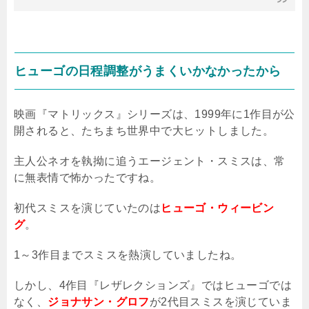
ヒューゴの日程調整がうまくいかなかったから
映画『マトリックス』シリーズは、
1999
年に
1
作目が公
開されると、たちまち世界中で大ヒットしました。
主人公ネオを執拗に追うエージェント・スミスは、常
に無表情で怖かったですね。
初代スミスを演じていたのは
ヒューゴ・ウィービン
グ
。
1
～
3
作目までスミスを熱演していましたね。
しかし、
4
作目『レザレクションズ』ではヒューゴでは
なく、
ジョナサン・グロフ
が2代目スミスを演じていま