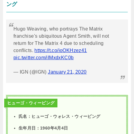
ング
Hugo Weaving, who portrays The Matrix
franchise's ubiquitous Agent Smith, will not
return for The Matrix 4 due to scheduling
conflicts.
https://t.co/ioOKHzez41
pic.twitter.com/iIMxdxKC0b
— IGN (@IGN)
January 21, 2020
ヒューゴ・ウィービング
氏名：ヒューゴ・ウォレス・ウィービング
生年月日：1960年4月4日