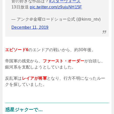
皆の好きな作品は？
#スターウォーズ
13日放送
pic.twitter.com/z9ujuNH15F
— アンク＠金曜ロードショー公式 (@kinro_ntv)
December 11, 2019
エピソード6
のエンドアの戦いから、約
30
年後。
帝国軍の残党から、
ファースト・オーダー
が台頭し、
銀河系を支配しようとしていました。
反乱軍は
レイアが将軍
となり、行方不明になったルー
クを探していました。
惑星ジャクーで…