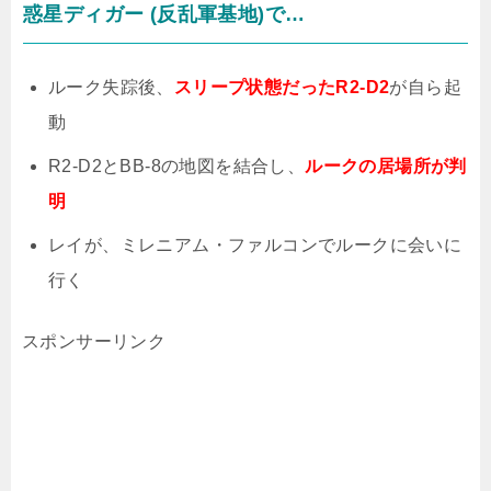
惑星ディガー
(
反乱軍基地
)
で…
ルーク失踪後、
スリープ状態だったR2-D2
が自ら起
動
R2-D2
と
BB-8
の地図を結合し、
ルークの居場所が判
明
レイが、ミレニアム・ファルコンでルークに会いに
行く
スポンサーリンク