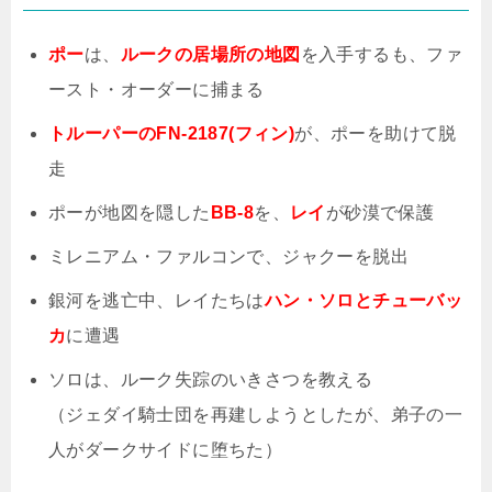
ポー
は、
ルークの居場所の地図
を入手するも、ファ
ースト・オーダーに捕まる
トルーパーの
FN-2187(
フィン
)
が、ポーを助けて脱
走
ポーが地図を隠した
BB-8
を、
レイ
が砂漠で保護
ミレニアム・ファルコンで、ジャクーを脱出
銀河を逃亡中、レイたちは
ハン・ソロとチューバッ
カ
に遭遇
ソロは、ルーク失踪のいきさつを教える
（ジェダイ騎士団を再建しようとしたが、弟子の一
人がダークサイドに堕ちた）