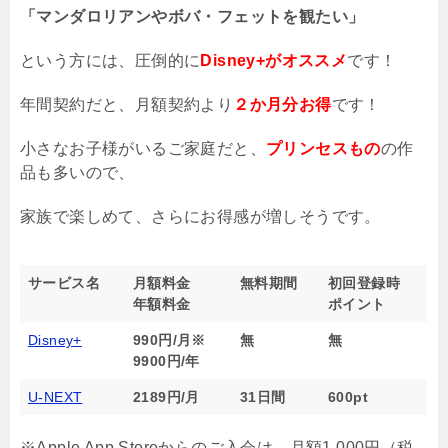
「マンダロリアンやボバ・フェットを観たい」
という方には、圧倒的に
Disney+がオススメ
です！
年間契約だと、月額契約より
２か月分お得
です！
小さなお子様がいるご家庭だと、
プリンセスもの
の作
品も多いので、
家族で楽しめて、さらにお得感が増しそうです。
サービス名
月額料金
無料期間
初回登録時
年額料金
ポイント
Disney+
990円/月※
無
無
9900円/年
U-NEXT
2189円/月
31日間
600pt
※Apple App Storeからのご入会は、月額1,000円（税