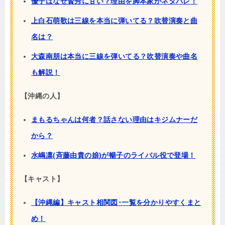
優子はなぜ賢秀に甘い？理由を脚本家がネタバレ！
上白石萌歌は三線を本当に弾いてる？吹替演奏と曲
名は？
大森南朋は本当に三線を弾いてる？吹替演奏や曲名
も解説！
【沖縄の人】
まもるちゃんは何者？話さない理由はキジムナーだ
から？
水嶋凛(斉藤由貴の娘)が暢子のライバル役で登場！
【キャスト】
【沖縄編】キャスト相関図･一覧を分かりやすくまと
め！