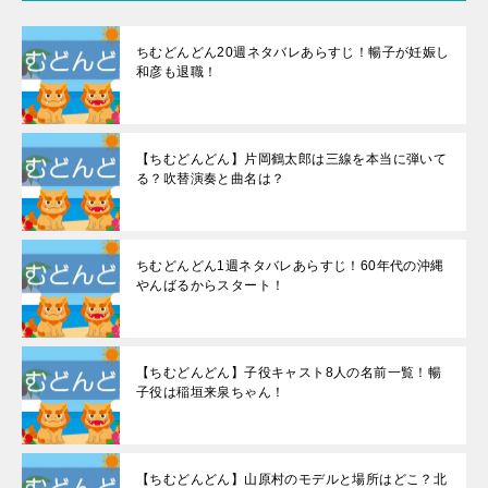
ちむどんどん20週ネタバレあらすじ！暢子が妊娠し
和彦も退職！
【ちむどんどん】片岡鶴太郎は三線を本当に弾いて
る？吹替演奏と曲名は？
ちむどんどん1週ネタバレあらすじ！60年代の沖縄
やんばるからスタート！
【ちむどんどん】子役キャスト8人の名前一覧！暢
子役は稲垣来泉ちゃん！
【ちむどんどん】山原村のモデルと場所はどこ？北