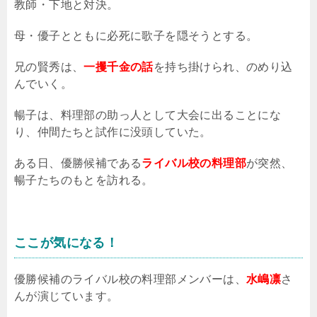
教師・下地と対決。
母・優子とともに必死に歌子を隠そうとする。
兄の賢秀は、
一攫千金の話
を持ち掛けられ、のめり込
んでいく。
暢子は、料理部の助っ人として大会に出ることにな
り、仲間たちと試作に没頭していた。
ある日、優勝候補である
ライバル校の料理部
が突然、
暢子たちのもとを訪れる。
ここが気になる！
優勝候補のライバル校の料理部メンバーは、
水嶋凛
さ
んが演じています。