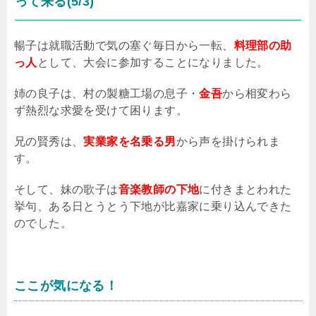
って来る(5/3)
暢子は就職活動で気の塞ぐ毎日から一転、
料理部の助
っ人
として、大会に参加することになりました。
姉の良子は、村の製糖工場の息子・
金吾
から相変わら
ず熱烈な求愛を受けて困ります。
兄の賢秀は、
実業家を名乗る男
から声を掛けられま
す。
そして、妹の歌子は
音楽教師の下地
に付きまとわれた
挙句、ある日とうとう下地が比嘉家に乗り込んできた
のでした。
ここが気になる！