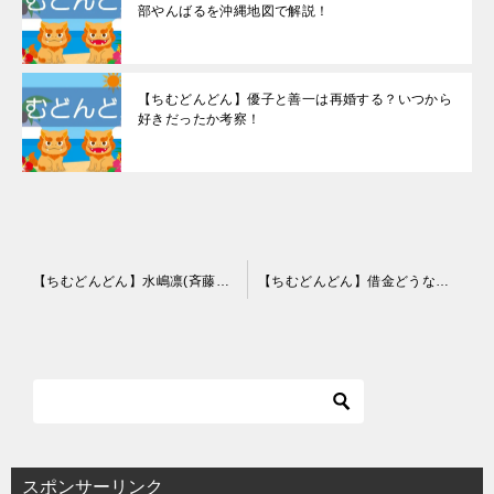
部やんばるを沖縄地図で解説！
【ちむどんどん】優子と善一は再婚する？いつから
好きだったか考察！
投
【ちむどんどん】水嶋凛(斉藤由貴の娘)が暢子のライバル役で登場！
【ちむどんどん】借金どうなった？叔父の賢吉が登場しないのはなぜ？
稿
ナ
ビ
ゲ
ー
シ
スポンサーリンク