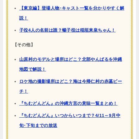
【東京編】登場人物･キャスト一覧を分かりやすく解
説！
子役4人の名前は誰？暢子役は稲垣来泉ちゃん！
【その他】
山原村のモデルと場所はどこ？北部やんばるを沖縄
地図で解説！
ロケ地の撮影場所はどこ？海は今帰仁村の赤墓ビー
チ！
『ちむどんどん』の沖縄方言の意味一覧まとめ！
『ちむどんどん』いつからいつまで？4/11～9月中
旬･下旬までの放送