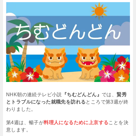
NHK朝の連続テレビ小説
『ちむどんどん』
では、
賢秀
とトラブルになった就職先を訪れる
ところで第3週が終
わりました。
第4週は、暢子が
料理人になるために上京する
ことを決
意します。